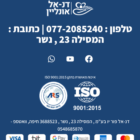
טלפון : 077-2085240 | כתובת :
המסילה 23 , נשר
איכות מאושרת בתקן ISO 9001:2015
דנ-אל פור יו בע"מ , המסילה 23 , נשר , 3688523 חיפה, וואטספ -
0548685870