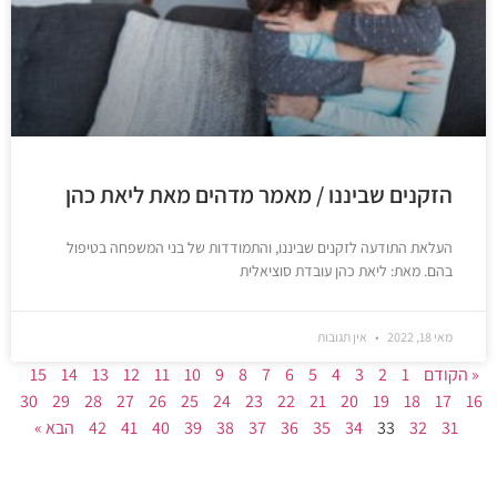
הזקנים שביננו / מאמר מדהים מאת ליאת כהן
העלאת התודעה לזקנים שביננו, והתמודדות של בני המשפחה בטיפול
בהם. מאת: ליאת כהן עובדת סוציאלית
מאי 18, 2022
אין תגובות
« הקודם
1
2
3
4
5
6
7
8
9
10
11
12
13
14
15
30
29
28
27
26
25
24
23
22
21
20
19
18
17
16
31
32
33
34
35
36
37
38
39
40
41
42
הבא »