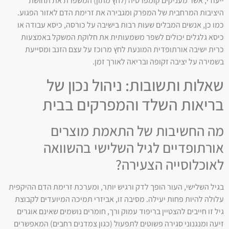
ייעודי, אשר מעניקים קומפרסיה (לחץ מתון) המשפרת את תחושת
היציבות המרחבית של המפרק ומגבירה את זרימת הדם לאזור הפגוע.
כמו כן, אנשים המבלים שעות רבות בישיבה על כורסה, כיסא עבודה או
כיסא גלגלים יכולים לשפר משמעותית את חלוקת המשקל באמצעות
כרית ישיבה אורתופדית המונעת לחץ מרוכז על עצם הזנב ומסייעת
בשמירה על יציבה זקופה ובריאה לאורך זמן.
שאלות ותשובות: ניהול נכון של
בריאות השלד והמפרקים בבית
מה החשיבות של התאמת מוצרים
אורתופדיים לגיל השלישי בהשוואה
לאוכלוסייה הצעירה?
בגיל השלישי, העור הופך לדק ורגיש יותר, ומערכת זרימת הדם ההיקפית
עלולה להיות פחות יעילה. מסיבה זו, אביזרי תמיכה המיועדים לקבוצת
גיל זו חייבים להצטיין בריפוד עמוק ורך, חומרים נושמים שאינם אוגרים
זיעה ומנגנוני סגירה פשוטים לתפעול (כגון צמדנים רחבים) המאפשרים