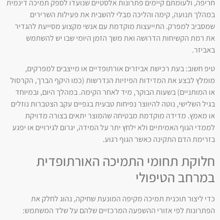
חריפה, ולעומתם קיימים פתרונות אלסטיים שנועדו לספק תמיכה דינמית
במהלך תנועה, קימה והליכה מבלי להשבית את פעילות השרירים
שמסביב למפרק. התייעצות מוקדמת עם אנשי מקצוע מסייעת להגדיר
את רמת הקשיחות הדרושה ואת משך הזמן היומי שבו יש להשתמש
באביזר.
טיפ חשוב: בעת רכישת אביזרים אורתופדיים או מייצבים למפרקים,
מומלץ לבצע את המדידות הפיזיות הנדרשות (כמו היקף הברך, הקרסול
או המותניים) בשעות הבוקר, מיד לאחר הקימה. במהלך היום, ובמיוחד
בגיל השלישי, נוטה להיווצר נפיחות טבעית בגפיים עקב הצטברות נוזלים
או מאמץ. מדידה מוקדמת מבטיחה שהמוצר יתאים בצורה מדויקת
לממדי הגוף האמיתיים ולא ילחץ יתר על המידה, יגרום לגירויים או יפגע
בזרימת הדם התקינה כאשר הגוף רגוע.
חלוקת תחומי התמיכה האורתופדית
במרחב הטיפולי
כדי ליצור תוכנית תמיכה מקיפה המונעת שחיקה, נהוג לחלק את
הפתרונות לפי אזורי ההשפעה המרכזיים שלהם על שלד המשתמש: