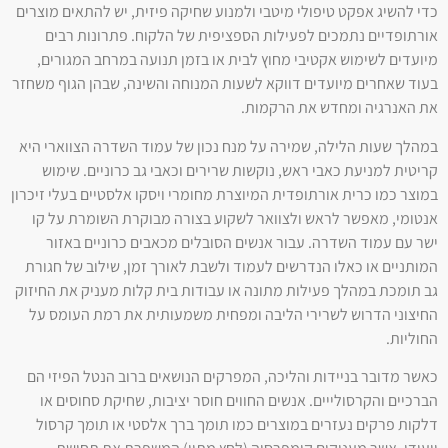
כדי להשיג אפקט טיפולי מיטבי ולמנוע שחיקה פיזית, יש להתאים מוצרים
אורתופדיים נתמכים לפעילות הספציפית של הלקוח. פתרונות רבים
מיועדים לשימוש אקטיבי מחוץ לבית או בזמן תנועה במרחב המגורים,
בעוד שאחרים מיועדים דווקא לשעות המנוחה והשינה, שבהן הגוף משחזר
את האנרגיה ומחדש את הרקמות.
במהלך שעות הלילה, שמירה על מנח נכון של עמוד השדרה הצווארי היא
קריטית למניעת כאבי ראש, נוקשות שרירים וכאבי גב כרוניים. שימוש
במוצר כמו כרית אורתופדית המיוצרת מחומרי ויסקו אלסטיים בעלי זיכרון
אנטומי, מאפשר לראש ולצוואר לשקוע בצורה מבוקרת השומרת על קו
ישר עם עמוד השדרה. עבור אנשים הסובלים מכאבים כרוניים באזור
המותניים או כאלו הנדרשים לעמוד ולשבת לאורך זמן, שילוב של חגורת
גב תומכת במהלך פעילות מתונה או עבודות בית קלות מעניק את החיזוק
החיצוני הדרוש לשרירי הליבה ומפחית משמעותית את רמת העומס על
החוליות.
כאשר מדובר בניידות והליכה, המפרקים הנושאים ברוב הנטל הפיזי הם
הברכיים והקרסולייים. אנשים החווים חוסר יציבות, שחיקת סחוסים או
דלקות פרקים נעזרים במוצרים כמו תומך ברך אלסטי או תומך קרסול