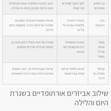
גב תחתון
לחץ היקפי קשיח או
ייצוב היציבה והפחתת עומס מהחוליות
ומותניים
חצי קשיח
בעת הרמת חפצים, קימה או עמידה.
ברך
תמיכה דינמית
מניעת תנועות סיבוביות מסוכנות
ורצועות
אלסטית עם או בלי
ושמירה על פיקת הברך במקומה בזמן
צירים
הליכה.
צוואר
תמיכה אנטומית
שמירה על מנח ניטרלי בזמן שינה או
ועמוד
רכה או קשיחה חצי
מנוחה והרפיית שרירים תפוסים.
שדרה
קבועה
צווארי
קרסול
קיבוע אלסטי או חצי
מניעת נקעים חוזרים, ייצוב המפרק
ומפרק כף
קשיח עם רצועות
ותמיכה פיזית בעת דריכה פתאומית.
הרגל
שילוב אביזרים אורתופדיים בשגרת
היום והלילה