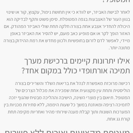
לאחר לבישת האביזר, יש לוודא כי אין תחושת נימול, עקצוץ, קור או שינוי
בגוון העור של האצבעות בגפה המטופלת. סימן פשוט ותקף לבדיקה הוא
היכולת להחדיר אצבע אחת בצורה חלקה תחת שולי האביזר המהודק. אם
האזור הופך לקר או אם מופיע כאב פועם, יש להסיר את האביזר באופן
מיידי, לאפשר לדם לזרום בחופשיות ולכוון מחדש את רמת ההידוק בצורה
מתונה יותר.
אילו יתרונות קיימים ברכישת מערך
תמיכה אורתופדי כולל במקום אחד?
רכישה מרוכזת מאפשרת לנהל את בריאות השלד והשרירים בצורה
הוליסטית ותחת עין מקצועית אחת שמכירה את מכלול הצרכים של
המטופל. תיאום בין מוצרי השינה, הישיבה וההליכה מבטיח שהגוף יזכה
לתמיכה רציפה ומאוזנת במשך כל שעות היממה, ללא סתירות מכניות בין
המערכות השונות ותוך קבלת מענה שירותי מהיר ואחריות מקיפה תחת
קורת גג אחת.
מעטפת מקצועית ואיכות ללא פשרות