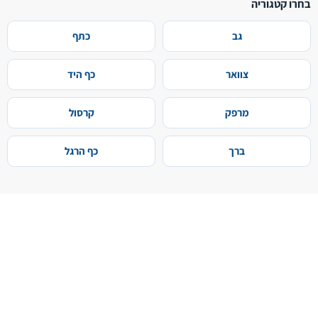
בחרו קטגוריה
גב
כתף
צוואר
כף היד
מרפק
קרסול
ברך
כף הרגל