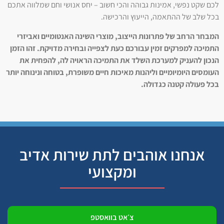
לכם שקט נפשי, אמינות גבוהה והכי חשוב – יחס אנושי וחם שמלווה אתכם
בכל שלב של ההתאמה, הייעוץ והרכישה.
המבחר הרחב של פתרונות הייצוב, מוצרי השינה האנטומיים ואביזרי
התמיכה למפרקים זמין עבורכם כעת לצפייה ובחירה מדויקת. זהו הזמן
הנכון להעניק למערכת השלד את התמיכה הראויה לה, להפחית את
העומסים היומיומיים וליהנות מאיכות חיים משופרת, בטוחה ונינוחה יותר
בכל פעולה קטנה כגדולה.
אנחנו אוהבים לתת שירות אדיב
ומקצועי
צ׳אט בוואסטפ