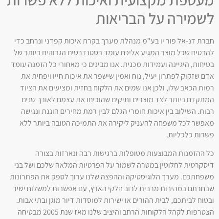
לשמירה על הבריאות
חברת דנ-אל פור יו בע"מ מנהלת מערך בקרת איכות קפדני ונרחב כדי
להבטיח שכל מוצר המגיע אליכם עומד בסטנדרטים הגבוהים ביותר של
בטיחות, היגיינה ועמידות מכנית. אנו מבינים כי מאחורי כל הזמנה עומד
אדם שזקוק לפתרון יעיל, נוח ואמין שישפר את איכות חייו ויפחית את
רמות הכאב שלו, ולכן אנו שמים את הלקוח בחזית ומציעים את הציוד
המתקדם ביותר לצד מוצרים ותיקים שהוכיחו את עצמם לאורך שנים
רבות. השילוב בין איכות חומרי הגלם לבין רמת מחירים הוגנת ונגישה
מאפשר לכל משפחה להעניק ליקירה את התמיכה הטובה ביותר ללא
פשרות כלכליות.
כל ההזמנות המבוצעות מטופלות ברגישות רבה ונארזות בצורה
דיסקרטית לחלוטין במטרה לשמור על הפרטיות המלאה שלכם ושל בני
משפחתכם. מערך הלוגיסטיקה וההפצה שלנו ערוך לספק את הפתרונות
שבחרתם במהירות מרבית לרוב חלקי הארץ, עם אפשרות למשלוח ישיר
ובטוח לביתכם, לבית ההורים או ישירות למוסדות דיור מוגן ובתי אבות.
הצטרפות לקהל הלקוחות הרחב והיציב שלנו מאז שנת 2005 מבטיחה