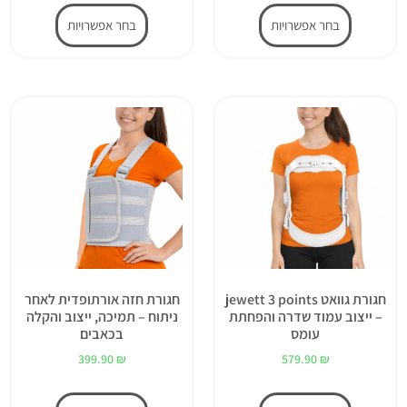
בחר אפשרויות
בחר אפשרויות
חגורת גוואט jewett 3 points
חגורת חזה אורתופדית לאחר
– ייצוב עמוד שדרה והפחתת
ניתוח – תמיכה, ייצוב והקלה
עומס
בכאבים
399.90
₪
579.90
₪