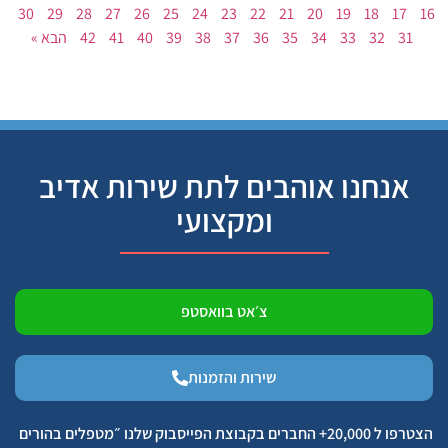
30
29
28
27
26
25
24
23
22
21
20
19
18
17
16
31
32
33
34
35
36
37
38
39
40
41
42
הבא »
אנחנו אוהבים לתת שירות אדיב
ומקצועי
צ׳אט בוואסטפ
שירות והזמנות
הצטרפו ל 20,000+ החברים בקבוצת הפייסבוק שלנו ״מטפלים בהורים