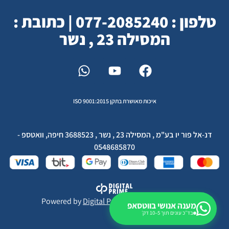
טלפון : 077-2085240 | כתובת :
המסילה 23 , נשר
איכות מאושרת בתקן ISO 9001:2015
דנ-אל פור יו בע"מ , המסילה 23 , נשר , 3688523 חיפה, וואטספ -
0548685870
Powered by
Digital Prime
Monetization LTD
מענה אנושי בווטסאפ
בד״כ עונים תוך 5–10 דק׳