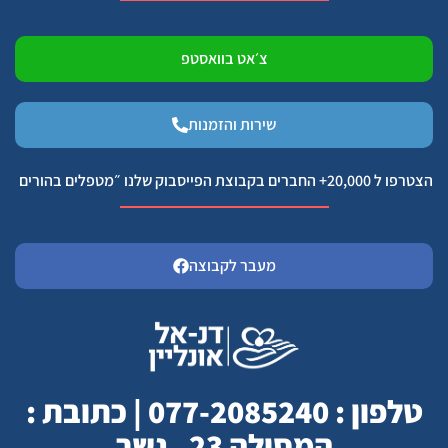
צ׳אט בוואסטפ
שירות והזמנות
הצטרפו ל 20,000+ החברים בקבוצת הפייסבוק שלנו ״מטפלים בהורים
מעבר לקבוצה
טלפון : 077-2085240 | כתובת :
המסילה 23 , נשר