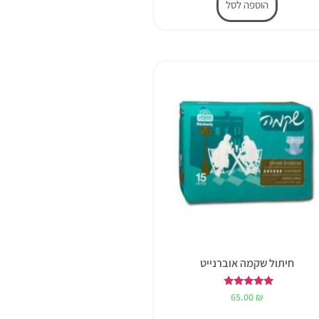
הוספה לסל
חיתול שקמה אוברנייט
דורג
65.00
₪
5.00
מתוך 5