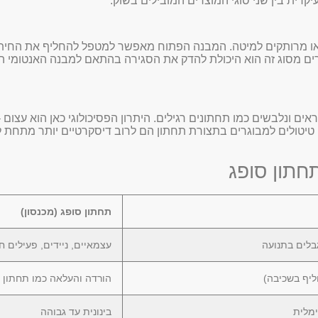
רית בין שני סוגי המוצרים המובילים בשוק:
ים או מרותקים למיטה. המבנה הפתוח מאפשר למטפל להחליף את החי
גרים מסוג זה הוא היכולת להדק את הסגירה בהתאם למבנה האנטומי 
עד לאנשים עצמאיים או פעילים חלקית ("Mobile"). הם נראים ונלבשים כמו תחתונים רגילים. היתרון הפסיכ
. טיטולים למבוגרים בתצורת תחתון הם לרוב דיסקרטיים יותר מתחת 
חתון סופג
תחתון סופג (מכנסון)
בלים בתנועה
עצמאיים, ניידים, פעילים 
ליף בשכיבה)
הורדה והעלאה כמו תחתון ר
ימלית
בינונית עד גבוהה