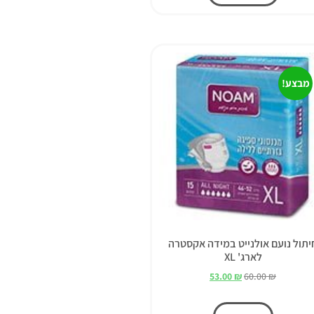
מבצע!
יתול נועם אולנייט במידה אקסטרה
לארג' XL
53.00
₪
60.00
₪