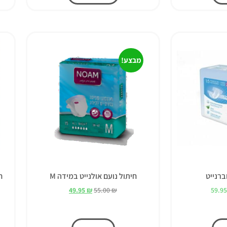
מבצע!
ברנייט
חיתול נועם אולנייט במידה M
ח
49.95
₪
55.00
₪
59.9