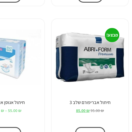
מבצע!
חיתול אבריפורם שלב 3
חיתול אגוסן או
5
₪
–
55.00
₪
85.00
₪
95.00
₪