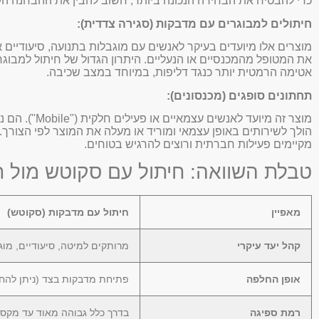
כדי להבטיח את הבחירה הנכונה ביותר, חשוב להבין את ההבחנה העיק
חיתולים למבוגרים עם מדבקות (סגירה צדדית):
מוצרים אלו מיועדים בעיקר לאנשים עם מוגבלות בתנועה, סיעודי
את המטופל מהמכנסיים או הנעליים. היתרון הגדול של חיתול למבו
אטימה הרמטית יותר כנגד דליפות, במיוחד במצב שכיבה.
תחתונים סופגים (מכנסונים):
מוצר זה מיו
הולך לשירותים באופן עצמאי ומוריד או מעלה את המוצר לפי הצורך
מקיימים פעילות חברתית ורוצים להרגיש בטוחים.
טבלת השוואה: חיתול עם סקוטש מול ת
מאפיין
חיתול עם מדבקות (סקוטש)
קהל יעד עיקרי
מרותקים למיטה, סיעודיים, מוג
אופן החלפה
פתיחת מדבקות בצד (ניתן להח
רמת ספיגה
בדרך כלל גבוהה מאוד עד מקס