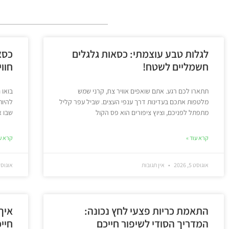
לגלות טבע עוצמתי: כסאות גלגלים
כסא
חשמליים לשטח!
חוו
תתארו לכם רגע. אתם שואפים אוויר צח, קרני שמש
בואו 
מלטפות אתכם בעדינות דרך ענפי העצים. שביל עפר קליל
להיות
מתפתל לפניכם, וציוץ ציפורים הוא פס הקול
שבו א
קרא עוד »
קרא עו
אוגוסט 5, 2026
אין תגובות
אוגוסט 2, 6
התאמת כריות פצעי לחץ נכונה:
איך
המדריך הסודי לשיפור חייכם
חיי