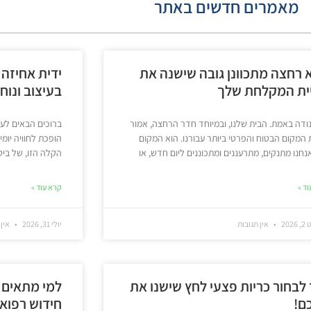
מאמרים חדשים באתר
 רחצה מתכוונן גובה שישנה את
ידית אחיזה
יית המקלחת שלך
בעיצוב ונוח
נודה באמת. הבית שלנו, ובמיוחד חדר הרחצה, אמור
ברוכים הבאים לעול
 המקום הבטוח והפרטי ביותר עבורנו. הוא המקום
הופכת לחוויה יומ
נחנו מתנקים, מתרעננים ומתכוננים ליום חדש, או
הקלה הזו, של ביט
ד »
קרא עוד »
202
אין תגובות
יולי 31, 2026
אין 
 לבחור כריות פצעי לחץ שישנו את
למי מתאים ב
כם!
חידוש רפואי