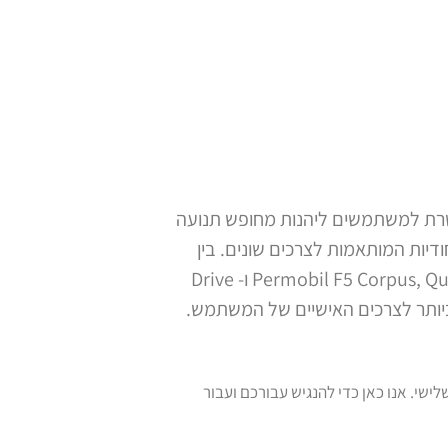
שרת למשתמשים ליהנות מחופש תנועה
תכונות ייחודיות המותאמות לצרכים שונים. בין
הדגמים המומלצים ניתן למצוא את ה- Permobil F5 Corpus, Quantum Q6 Edge 2.0, Invacare TDX SP2, Pride Jazzy Air 2 ו- Drive
ומוצרי ספיגה לגיל השלישי. אנו כאן כדי להנגיש עבורכם ועבור