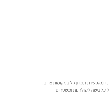
ה מרכזית המאפשרת תמרון קל במקומות צרים.
מש להרים את הכיסא לגובה של עד 30 ס"מ, מה שמקל על גישה לשולחנות ומשטחים