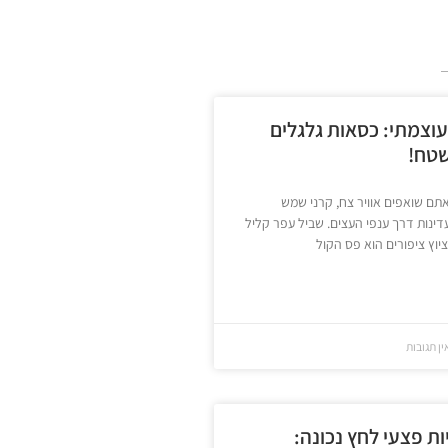
וצמתי: כסאות גלגלים
טח!
תם שואפים אוויר צח, קרני שמש
ינות דרך ענפי העצים. שביל עפר קליל
יוץ ציפורים הוא פס הקול
ן תגובות
ת פצעי לחץ נכונה: