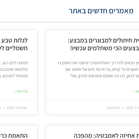
מאמרים חדשים באתר
ית חיתולים למבוגרים במבצע:
לגלות טבע ע
צעים הכי משתלמים עכשיו!
חשמליים לש
ם הבאים למדריך האולטימטיבי שישנה את האופן בו
תתארו לכם רגע. א
ושבים על קניות, על איכות חיים ועל חופש. אם
מלטפות אתכם בעד
 לכאן, כנראה שאתם מחפשים פתרון, אולי
מתפתל לפניכם, וצ
ד »
קרא עוד »
202
אין תגובות
אוגוסט 5, 2026
אי
ת אחיזה לאמבטיה: מהפכה
התאמת כריו