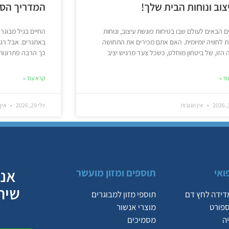
צוב ונוחות הבית שלך!
המדריך הסוד
ם הבאים לעולם שבו בטיחות פוגשת עיצוב, ונוחות
החיים בגיל מבוגר 
 לחוויה יומיומית. האם אתם מכירים את התחושה
באתגרים. אבל רגע
הזו, של ביטחון מוחלט, כשכל צעד מרגיש יציב
כך הרבה פתרונות 
ד »
קרא עוד »
אין תגובות
יולי 29, 2026
אין 
אנח
ואי
תוספים ומזון מועשר
שיר
דידה לחץ דם
תוספי מזון למבוגרים
ספורט
מוצרי אנשור
ה
מסמיכים