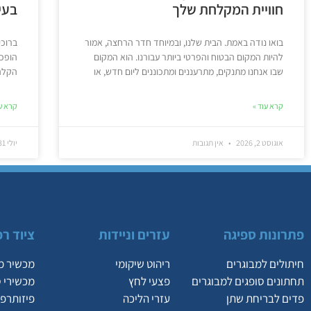
חוויית המקלחת שלך
בעי
בואו נודה באמת. הבית שלנו, ובמיוחד חדר הרחצה, אמור
ברוכי
להיות המקום הבטוח והפרטי ביותר עבורנו. הוא המקום
הופכת
שבו אנחנו מתנקים, מתרעננים ומתכוננים ליום חדש, או
הקלה 
קרא עוד »
קרא עו
אוגוסט 2, 2026
אין תגובות
יולי 31, 2026
פתרונות ספיגה
עזרים וניידות
ציוד רפ
חיתולים למבוגרים
ריהוט שיקומי
מכשיר מ
תחתונים סופגים למבוגרים
פצעי לחץ
מכשירי 
פדים לבריחת שתן
עזרי הליכה
פיזותרפי