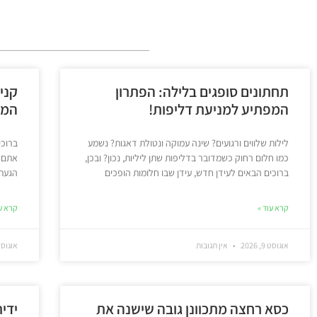
תחתונים סופגים בלילה: הפתרון
קני
המפתיע למניעת דליפות!
המב
לילות שלווים ורגועים? שינה עמוקה ונטולת דאגות? נשמע
ברוכי
כמו חלום רחוק כשמדובר בדליפות שתן ליליות, נכון? ובכן,
אתם ח
ברוכים הבאים לעידן חדש, עידן שבו חלומות הופכים
הגעתם
קרא עוד »
קרא עו
אוגוסט 9, 2026
אין תגובות
אוגוסט 7, 6
כסא רחצה מתכוונן גובה שישנה את
ידי