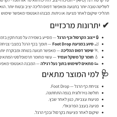
סד קרסול רגל (AFO) – תמיכה וייצוב להליכה הוא סד או
לשליטה טובה יותר בתנועה ומאפשר דפוס הליכה יציב ובטוח יותר. הוא
תהליכי שיקום לאחר פציעה או ניתוח. מבנהו האנטומי מאפשר שימוש יו
✔ יתרונות מרכזיים
🔒
ייצוב הקרסול וכף הרגל
— מסייע בשמירה על מנח תקין בזמן 
🦶
סיוע במניעת Foot Drop
— תומך בכף הרגל במצבי צניחה ו
🏃
שיפור דפוס ההליכה
— מאפשר תנועה בטוחה ומבוקרת יותר 
💧
חומר קל משקל ועמיד
— עשוי מחומר תרמופלסטי המתאים ל
👟
מתאים לשימוש בתוך נעל רגילה
— המבנה האנטומי מאפשר 
🩺 למי המוצר מתאים
צניחת כף הרגל — Foot Drop.
חולשה נוירולוגית בגפה התחתונה.
פגיעות עצביות, כגון לאחר שבץ.
פגיעה בעצב הפרונאלי.
שיקום לאחר פציעות בקרסול ובכף הרגל.