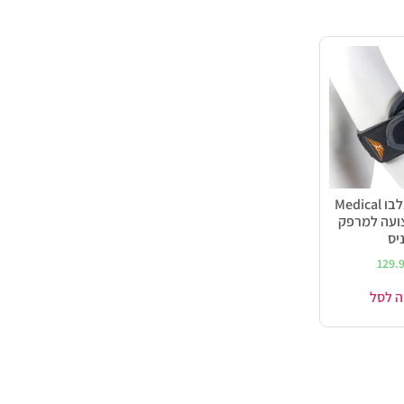
חבק טניס אלבו Medical
– רצועה למרפק
יס
129.
ה לסל