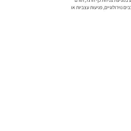
מסייע במניעת צניחת כף הרגל, תורם
 נוירולוגיים, פגיעות עצביות או