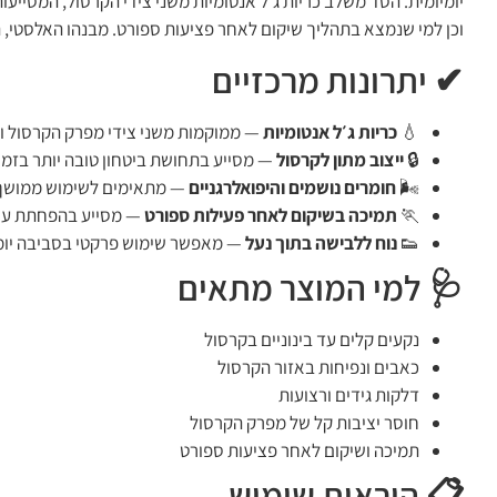
יומיומית. הסד משלב כריות ג׳ל אנטומיות משני צידי הקרסול, המסיי
וכן למי שנמצא בתהליך שיקום לאחר פציעות ספורט. מבנהו האלסטי, ה
✔ יתרונות מרכזיים
💧
כריות ג׳ל אנטומיות
— ממוקמות משני צידי מפרק הקרסול ומ
🔒
ייצוב מתון לקרסול
— מסייע בתחושת ביטחון טובה יותר בזמן ה
🌬️
חומרים נושמים והיפואלרגניים
— מתאימים לשימוש ממושך ו
🏃
תמיכה בשיקום לאחר פעילות ספורט
— מסייע בהפחתת עומס
👟
נוח ללבישה בתוך נעל
— מאפשר שימוש פרקטי בסביבה יומי
🩺 למי המוצר מתאים
נקעים קלים עד בינוניים בקרסול
כאבים ונפיחות באזור הקרסול
דלקות גידים ורצועות
חוסר יציבות קל של מפרק הקרסול
תמיכה ושיקום לאחר פציעות ספורט
📋 הוראות שימוש