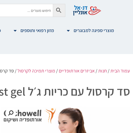
מוצרי ספיגה למבוגרים
מזון רפואי ותוספים
מ
עמוד הבית
/
חנות
/
אביזרים אורתופדיים
/
מוצרי תמיכה לקרסול
/ סד קרסול עם כריות ג׳ל l
סד קרסול עם כריות ג׳ל aircast gel – בלימת זעזועים והפחתת כאב