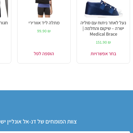
נעל לאחר ניתוח עם סוליה
מתלה ליד אוורירי
חגורת
ישרה – שיקום והחלמה |
99.90
₪
Medical Brace
151.90
₪
בחר אפשרויות
הוספה לסל
צוות המומחים של דנ-אל אונליין י