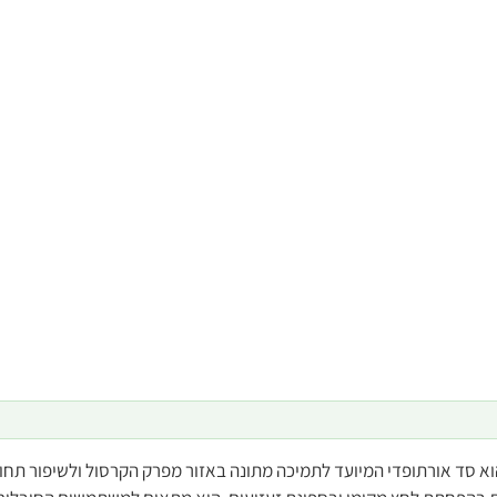
לימת זעזועים והפחתת כאב הוא סד אורתופדי המיועד לתמיכה מתונה באזור מפרק הקרסול ולשי