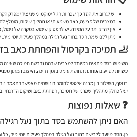
יש לגרוב את הסד כך שכריות הג׳ל ימוקמו משני צידי מפרק הק
במצבים של פציעה, כאב משמעותי או תהליך שיקום, מומלץ לה
אין להדק יתר על המידה. יש להפסיק שימוש במקרה של נימול, כא
ניתן ללבוש את הסד בתוך נעל רגילה במהלך פעילות יומיומית. י
🦶 תמיכה בקרסול והפחתת כאב בזמ
השימוש בסד מתאים במיוחד למצבים שבהם נדרשת תמיכה שאינה מגביל
עשויות לסייע בהפחתת תחושת עומס בזמן דריכה. הייצוב המתון מעניק
בנוסף, השילוב בין מבנה אלסטי לחומרים נושמים מאפשר התאמה נוחה ל
יעיל כחלק מתהליך שמרני של תמיכה, הפחתת כאב ושיקום הדרגתי. ב
❓ שאלות נפוצות
האם ניתן להשתמש בסד בתוך נעל רגילה?
כן. הסד מיועד ללבישה בתוך נעל רגילה במהלך פעילות יומיומית, כל ע