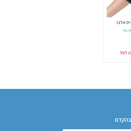
יס אלבו
99.
ה לסל
 בהקדם