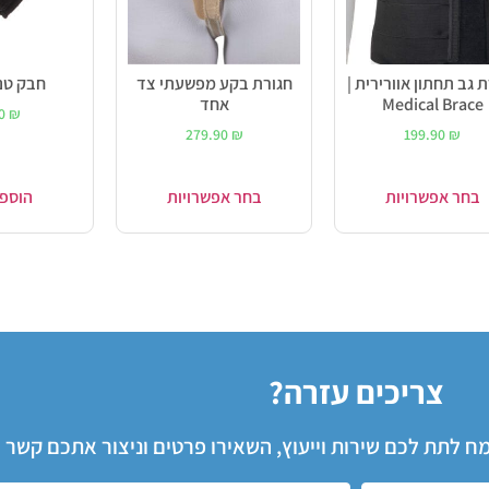
 גב תחתון אוורירית |
חגורת בקע מפשעתי צד
חבק טנ
Medical Brace
אחד
90
₪
279.90
₪
199.90
₪
בחר אפשרויות
בחר אפשרויות
הוספ
צריכים עזרה?
שמח לתת לכם שירות וייעוץ, השאירו פרטים וניצור אתכם קשר