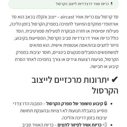
💊 כריות אוויר דו־צדדיות לייצוב הקרסול
סד קרסול עם כריות אוויר aircast – ייצוב והקלה בכאב הוא סד
אורתופדי מתקדם המיועד לתמיכה במפרק הקרסול בזמן הליכה,
פעילות יומיומית או חזרה מבוקרת לפעילות ספורטיבית. הסד
כולל כריות אוויר דו־צדדיות סביב הקרסול, המסייעות בקיבוע,
פיזור לחצים ובהתאמה אנטומית אישית. הוא מתאים
למשתמשים הסובלים מנקעים בינוניים, חוסר יציבות במפרק
הקרסול, פגיעות רצועות וגידים או צורך בתמיכה לאחר הסרת
קיבוע או חבישה.
✔ יתרונות מרכזיים לייצוב
הקרסול
🔒
קיבוע משופר של מפרק הקרסול
– המבנה הדו־צדדי
מסייע בהגבלת תנועות לא רצויות ובהענקת תחושת
יציבות בזמן דריכה והליכה.
💨
כריות אוויר לפיזור לחצים
– כריות האוויר סביב