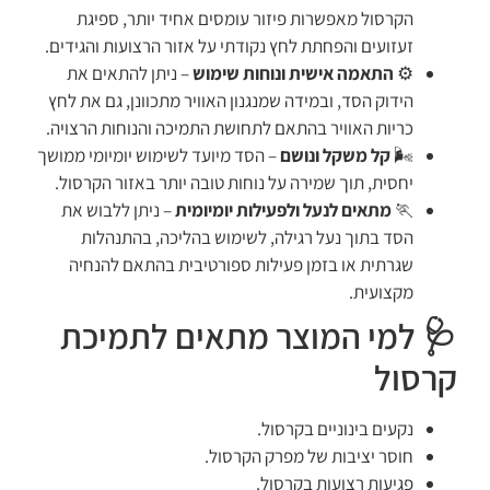
הקרסול מאפשרות פיזור עומסים אחיד יותר, ספיגת
זעזועים והפחתת לחץ נקודתי על אזור הרצועות והגידים.
⚙️
התאמה אישית ונוחות שימוש
– ניתן להתאים את
הידוק הסד, ובמידה שמנגנון האוויר מתכוונן, גם את לחץ
כריות האוויר בהתאם לתחושת התמיכה והנוחות הרצויה.
🌬️
קל משקל ונושם
– הסד מיועד לשימוש יומיומי ממושך
יחסית, תוך שמירה על נוחות טובה יותר באזור הקרסול.
🏃
מתאים לנעל ולפעילות יומיומית
– ניתן ללבוש את
הסד בתוך נעל רגילה, לשימוש בהליכה, בהתנהלות
שגרתית או בזמן פעילות ספורטיבית בהתאם להנחיה
מקצועית.
🩺 למי המוצר מתאים לתמיכת
קרסול
נקעים בינוניים בקרסול.
חוסר יציבות של מפרק הקרסול.
פגיעות רצועות בקרסול.