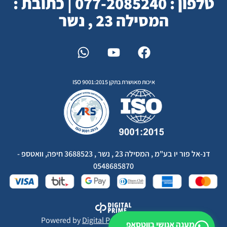
טלפון : 077-2085240 | כתובת :
המסילה 23 , נשר
איכות מאושרת בתקן ISO 9001:2015
דנ-אל פור יו בע"מ , המסילה 23 , נשר , 3688523 חיפה, וואטספ -
0548685870
Powered by
Digital Prime
Monetization LTD
מענה אנושי בווטסאפ