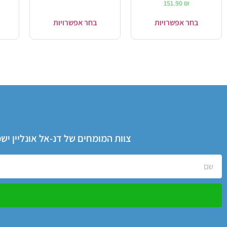
151.90
₪
בחר אפשרויות
בחר אפשרויות
צוות המומחים של דנ-אל אונליין י