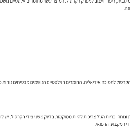
ל Medical Brace מעוצב לספק תמיכה מיטבית, ריפוד וייצוב למפרק הקרסול. המוצר עשוי מחומרים אלס
נה.
 הקרסול לתמיכה אידיאלית. החומרים האלסטיים הנושמים מבטיחים נוחות
נוחה: כריות הג'ל צריכות להיות ממוקמות בדיוק משני צידי הקרסול. יש ל
די המקצועי הרפואי.