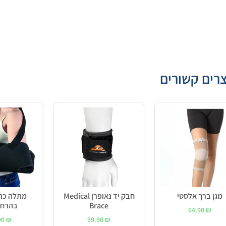
רים קשורים
מגן ברך אלסטי
חבק יד נאופרן Medical
מתלה כת
Brace
בהרחקה 
64.90
₪
90
₪
99.90
₪