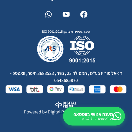
איכות מאושרת בתקן ISO 9001:2015
דנ-אל פור יו בע"מ , המסילה 23 , נשר , 3688523 חיפה, וואטספ -
0548685870
Powered by
Digital Prime
Monetization LTD
מענה אנושי בווטסאפ
בד״כ עונים תוך 5–10 דק׳