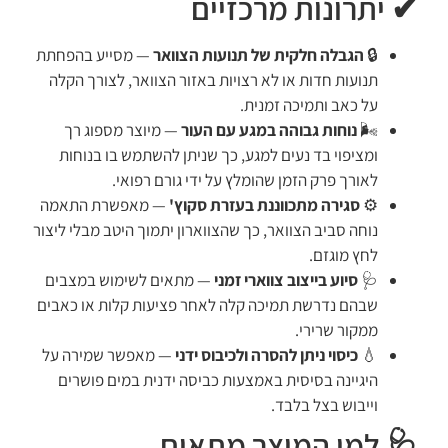
✔ יתרונות מרכזיים
🔒
הגבלה חלקית של תנועות הצוואר
— מסייע בהפחתת
תנועות חדות או לא רצויות באזור הצוואר, לצורך הקלה
על כאב ותמיכה זמנית.
🌬️
נוחות גבוהה במגע עם העור
— מיוצר מספוג רך
ומציפוי בד נעים למגע, כך שניתן להשתמש בו בנוחות
לאורך פרק הזמן שהומלץ על ידי גורם רפואי.
⚙️
סגירה מתכווננת בעזרת סקוץ'
— מאפשרת התאמה
נוחה סביב הצוואר, כך שהצווארון יתמוך היטב מבלי ליצור
לחץ מוגזם.
🩺
סיוע בייצוב צווארי זמני
— מתאים לשימוש במצבים
שבהם נדרשת תמיכה קלה לאחר פציעות קלות או כאבים
ממקור שרירי.
💧
כיסוי ניתן להסרה ולכיבוס ידני
— מאפשר שמירה על
היגיינה בסיסית באמצעות כביסה ידנית במים פושרים
וייבוש בצל בלבד.
🩺 למי המוצר מתאים