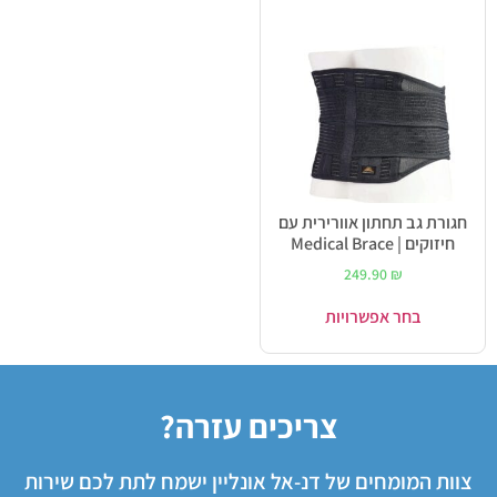
חגורת גב תחתון אוורירית עם
חיזוקים | Medical Brace
249.90
₪
בחר אפשרויות
צריכים עזרה?
צוות המומחים של דנ-אל אונליין ישמח לתת לכם שירות