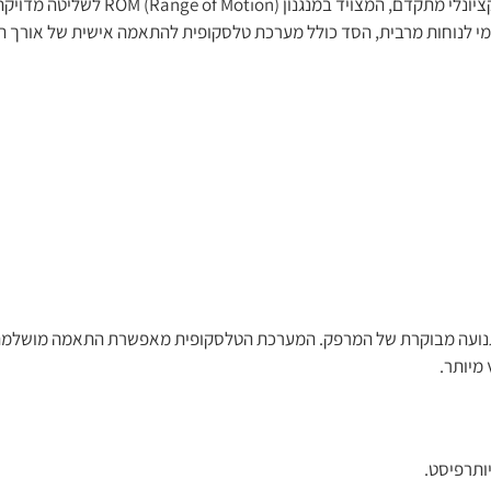
ה-סד מרפק מתכוונן (ROM) מבית Medical Brace הוא ס
י לנוחות מרבית, הסד כולל מערכת טלסקופית להתאמה אישית של אורך הז
וך שמירה על תנועה מבוקרת של המרפק. המערכת הטלסקופית מאפשרת התאמה מוש
 מיותר.
יותרפיסט.