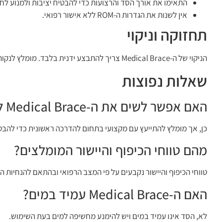
התאימו את אורך הסד והרצועות כדי להבטיח יציבות ולמנוע לחץ
אין לשנות את הגדרות ה-ROM ללא אישור רפואי.
תחזוקה וניקוי
הניקוי של ה-Medical Brace צריך להתבצע ידנית בלבד. מומלץ לנקות את הסד בעזרת מטלית לחה ונקייה ולהימנע מכביסה במכונה, כדי לשמור על איכות החומרים וביצועי המוצר.
שאלות נפוצות
האם אפשר לשים את ה-Medical Brace ללא עזרה?
כן, אך מומלץ להתייעץ עם מקצועי בתחום להדרכה ראשונית כדי להבט
מהם טווחי הכיפוף והיישור המומלצים?
טווחי הכיפוף והיישור נקבעים על פי המצב הרפואי ובהתאם להנחיות הר
האם ה-Medical Brace עמיד במים?
לא, הסד אינו עמיד במים ויש להימנע מחשיפה למים בעת השימוש.