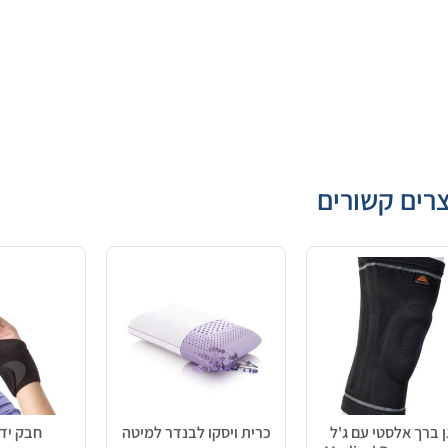
רים קשורים
 ברך אלסטי עם ג'ל
כרית ויסקו לבנדר למיטה
חבק יד-