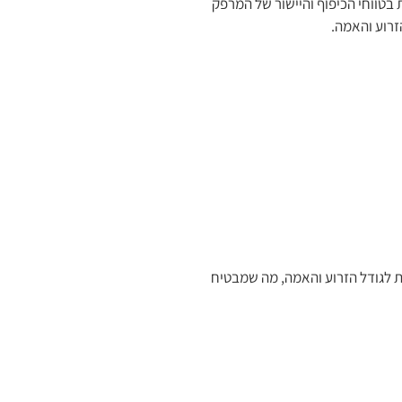
ד מרפק פונקציונלי מתקדם, המצויד במנגנון ROM (Range of Motion) לשליטה מדויקת בטווחי הכיפוף והיישור של המרפק
רוע והאמה.
למת לגודל הזרוע והאמה, מה שמבטיח