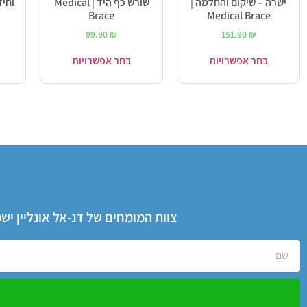
ישרה – שיקום והחלמה |
שורש כף היד | Medical
וחיזוקים 
Brace
Medical Brace
99.90
₪
151.90
₪
בחר אפשרויות
בחר אפשרויות
צוות המומחים של דנ-אל אונליין י