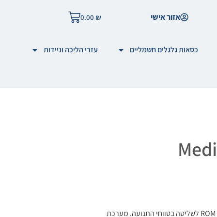
אזור אישי
0.00
₪
כסאות גלגלים חשמליים
עזרי הליכה וניידות
סד ה-Medical Brace מותאם לתמיכה במרפק במהלך החלמה, עם מנגנון ROM לשליטה בטווחי התנועה. מערכת