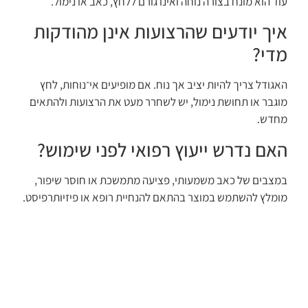
עוד הוא מונח בצורה נוחה ואינו גורם ללחץ, כאב או נימול.
איך יודעים שהרצועות אינן מהודקות
מדי?
האגודל צריך להיות יציב אך נוח. אם מופיעים אי־נוחות, לחץ
מוגבר או תחושת נימול, יש לשחרר מעט את הרצועות ולהתאים
מחדש.
האם נדרש ייעוץ רפואי לפני שימוש?
במצבים של כאב משמעותי, פציעה מתמשכת או חוסר שיפור,
מומלץ להשתמש במוצר בהתאם להנחיית רופא או פיזיותרפיסט.