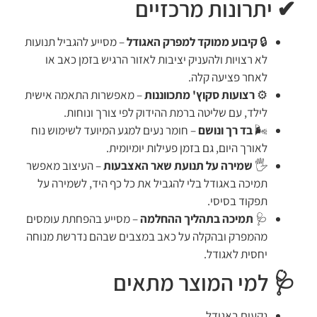
✔ יתרונות מרכזיים
🔒
קיבוע ממוקד למפרק האגודל
– מסייע להגביל תנועות
לא רצויות ולהעניק יציבות לאזור הרגיש בזמן כאב או
לאחר פציעה קלה.
⚙️
רצועות סקוץ' מתכווננות
– מאפשרות התאמה אישית
לילד, עם שליטה ברמת ההידוק לפי צורך ונוחות.
🌬️
בד רך ונושם
– חומר נעים למגע המיועד לשימוש נוח
לאורך היום, גם בזמן פעילות יומיומית.
🖐️
שמירה על תנועת שאר האצבעות
– העיצוב מאפשר
תמיכה באגודל בלי להגביל את כל כף היד, לשמירה על
תפקוד בסיסי.
🩺
תמיכה בתהליך ההחלמה
– מסייע בהפחתת עומסים
מהמפרק ובהקלה על כאב במצבים שבהם נדרשת מנוחה
יחסית לאגודל.
🩺 למי המוצר מתאים
נקעים באגודל