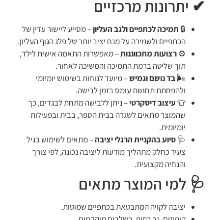
✔ יתרונות מרכזיים
🔒
תמיכה לכתפיים ולגב העליון
– מסייע ליישור עדין של
הכתפיים ולשמירה על מנח יציב יותר של פלג הגוף העליון.
⚙️
רצועות מתכווננות
– מאפשרות התאמה אישית לילד,
תוך שליטה ברמת התמיכה והמשיכה לאחור.
🌬️
בד נושם וגמיש
– מיועד לנוחות בשימוש יומיומי
ולהפחתת תחושת עומס בזמן לבישה.
👕
עיצוב דיסקרטי
– ניתן ללבישה מתחת לבגדים, כך
שהמוצר מתאים לשגרה בבית הספר, בבית ובפעילות
יומיומית.
🩺
סיוע בהקניית הרגלי יציבה
– מתאים לשימוש בגיל
צעיר כחלק מתהליך מודעות ליציבה נכונה, לפי צורך
והנחיה מקצועית.
🩺 למי המוצר מתאים
יציבה לקויה המתבטאת בכתפיים שמוטות.
קיפוזיס, גב כפוף, בשלבים מוקדמים.