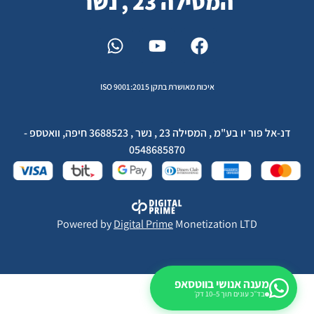
המסילה 23 , נשר
איכות מאושרת בתקן ISO 9001:2015
דנ-אל פור יו בע"מ , המסילה 23 , נשר , 3688523 חיפה, וואטספ -
0548685870
Powered by
Digital Prime
Monetization LTD
מענה אנושי בווטסאפ
בד״כ עונים תוך 5–10 דק׳