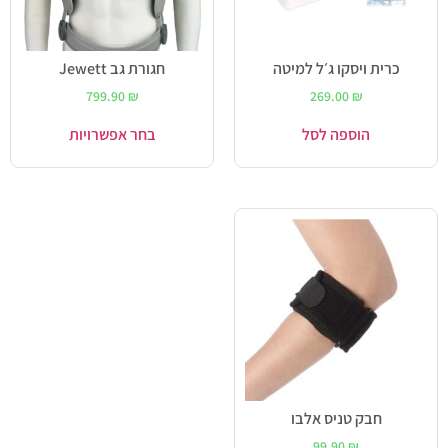
כרית ויסקו ג׳ל למיטה
חגורת גב Jewett
799.90
₪
269.00
₪
הוספה לסל
בחר אפשרויות
חבק טניס אלבו
99.90
₪