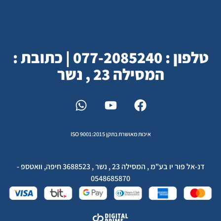
טלפון : 077-2085240 | כתובת :
המסילה 23 , נשר
איכות מאושרת בתקן ISO 9001:2015
דנ-אל פור יו בע"מ , המסילה 23 , נשר , 3688523 חיפה, וואטספ -
0548685870