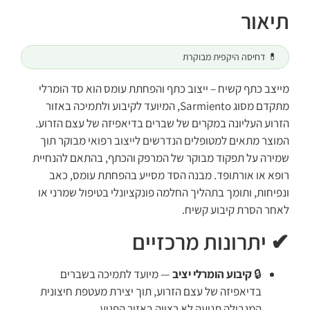
תיאור
💊 דחיסה היקפית מבוקרת
מייצב כתף קשיח – ייצוב כתף והפחתת עומס הוא סד הומרלי
מתקדם מסוג Sarmiento, המיועד לקיבוע ולתמיכה באזור
הזרוע העליונה במקרים של שברים בדיאפיזה של עצם הזרוע.
המוצר מתאים למטופלים הנדרשים לייצוב רפואי מבוקר תוך
שמירה על תפקוד מבוקר של המרפק והכתף, בהתאם להנחיית
רופא או אורתופד. מבנה הסד מסייע בהפחתת עומס, כאב
ונפיחות, ותומך בתהליך החלמה פונקציונלי בטיפול שמרני או
לאחר הסרת קיבוע קשיח.
✔ יתרונות מרכזיים
🔒
קיבוע הומרלי יציב
— מיועד לתמיכה בשברים
בדיאפיזה של עצם הזרוע, תוך יצירת מעטפת חיצונית
המגבילה תנועה לא רצויה באזור הפגוע.