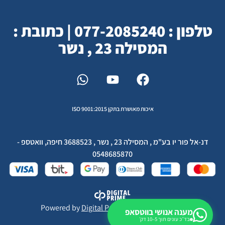
טלפון : 077-2085240 | כתובת :
המסילה 23 , נשר
איכות מאושרת בתקן ISO 9001:2015
דנ-אל פור יו בע"מ , המסילה 23 , נשר , 3688523 חיפה, וואטספ -
0548685870
Powered by
Digital Prime
Monetization LTD
מענה אנושי בווטסאפ
בד״כ עונים תוך 5–10 דק׳