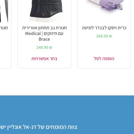
כרית ויסקו לבנדר למיטה
חגורת גב תחתון אוורירית
חגורת
עם חיזוקים | Medical
269.00
₪
Brace
249.90
₪
הוספה לסל
בחר אפשרויות
צוות המומחים של דנ-אל אונליין י