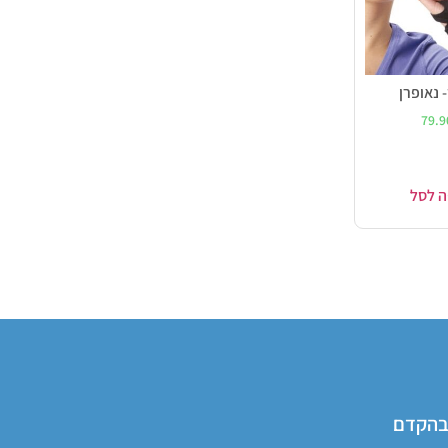
 נאופרן
79.
ה לסל
 בהקדם