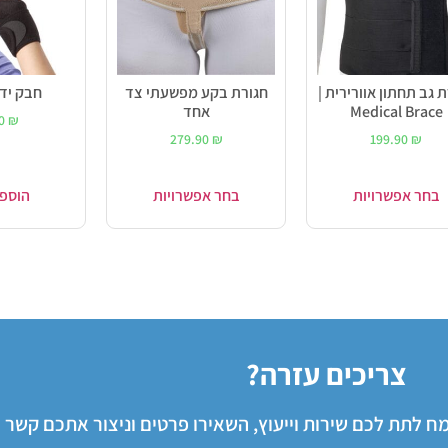
 גב תחתון אוורירית |
חגורת בקע מפשעתי צד
חבק יד-
Medical Brace
אחד
90
₪
279.90
₪
199.90
₪
בחר אפשרויות
בחר אפשרויות
הוספ
צריכים עזרה?
שמח לתת לכם שירות וייעוץ, השאירו פרטים וניצור אתכם קשר