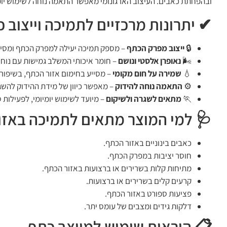
ובהפחתת כאבים. העיצוב הארגונומי מאפשר התאמה נוחה לשימוש יומי
✔ יתרונות מרכזיים לתמיכה וייצוב 
🔒
ייצוב מפרק הכתף
– מספק תמיכה יעילה למפרק הכתף ומסיי
🌬️
נאופרן אלסטי ונושם
– חומר איכותי המשלב גמישות עם נוחו
💧
שמירה על חום מקומי
– מסייע בחימום אזור הכתף, בשיפור
⚙️
התאמה נוחה להידוק
– מאפשר כיוון של מידת ההידוק להשגת
🏃
מתאים לשגרה ולשיקום
– מיועד לשימוש יומיומי, לפעילות
🩺 למי המוצר מתאים לתמיכה באזו
כאבים בינוניים באזור הכתף.
חוסר יציבות במפרק הכתף.
מתיחות קלות בשרירים או ברצועות באזור הכתף.
קרעים קלים בשרירים או ברצועות.
פציעות ספורט באזור הכתף.
דלקות גידים ומצבים של עומס יתר.
📋 הוראות שימוש למייצב כתף