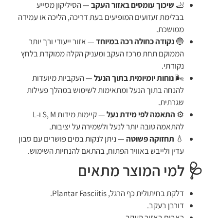
🦶
שיכוך עומסים באזור העקב
— הסיליקון מסייע
בבלימת זעזועים המופיעים בעת דריכה, הליכה או עמידה
ממושכת.
🔵
נקודה כחולה רכה במיוחד
— אזור ייעודי ורך יותר
הממוקם תחת מרכז העקב ומעניק הקלה ממוקדת בלחץ
נקודתי.
🌬️
נוחות יומיומית בתוך הנעל
— העקביות מיועדות
להנחה בתוך הנעל ומתאימות לשימוש במהלך פעילות
שגרתית.
⚙️
התאמה לפי מידת נעל
— קיימות מידות S, M ו-L
להתאמה טובה יותר לנעל ולשמירה על יציבות.
💧
תחזוקה פשוטה
— ניתן לנקות במים פושרים עם סבון
עדין ולייבש באוויר הפתוח, בהתאם להנחיות השימוש.
🩺 למי המוצר מתאים
דלקת בחיתולית כף הרגל, Plantar Fasciitis.
דורבן בעקב.
כאבים באזור העקב.