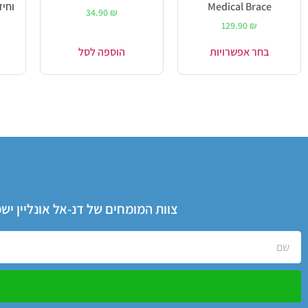
Medical Brace
וחיזוקים 
34.90
₪
129.90
₪
בחר אפשרויות
הוספה לסל
צוות המומחים של דנ-אל אונליין י