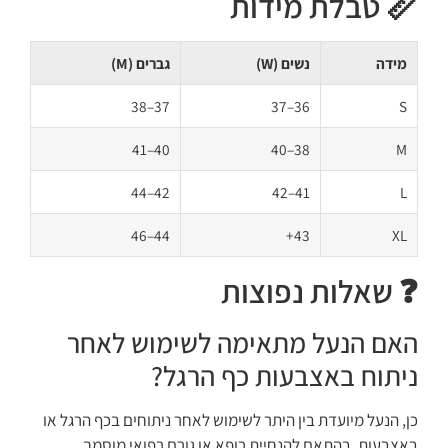
📏 טבלת מידות
מידה
נשים (W)
גברים (M)
37–38
36–37
S
40–41
38–40
M
42–44
41–42
L
44–46
43+
XL
❓ שאלות נפוצות
האם הנעל מתאימה לשימוש לאחר
ניתוח באצבעות כף הרגל?
כן, הנעל מיועדת בין היתר לשימוש לאחר ניתוחים בכף הרגל או
באצבעות, בהתאם להנחיית רופא או גורם רפואי מוסמך.