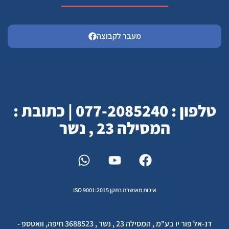
מעבר לקבוצה
טלפון : 077-2085240 | כתובת :
המסילה 23 , נשר
איכות מאושרת בתקן ISO 9001:2015
דנ-אל פור יו בע"מ , המסילה 23 , נשר , 3688523 חיפה, וואטספ -