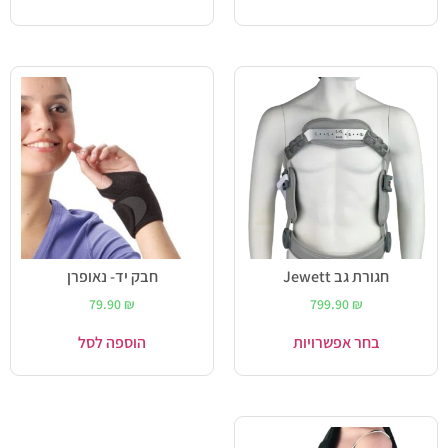
חגורת גב Jewett
חבק יד- נאופרן
79.90
₪
799.90
₪
בחר אפשרויות
הוספה לסל