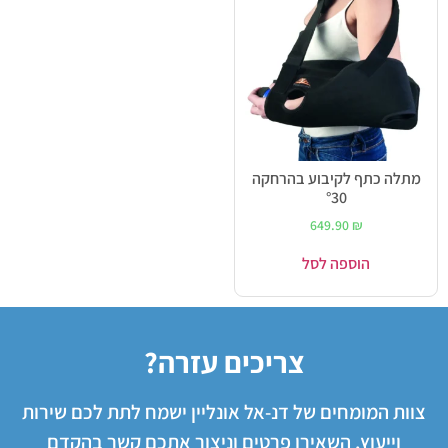
מתלה כתף לקיבוע בהרחקה
°30
649.90
₪
הוספה לסל
צריכים עזרה?
צוות המומחים של דנ-אל אונליין ישמח לתת לכם שירות
וייעוץ, השאירו פרטים וניצור אתכם קשר בהקדם