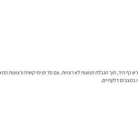
יצוב ותמיכה למפרק שורש כף היד, תוך הגבלת תנועות לא רצויות. עם סד פנימי קשיח ורצו
או במצבים דלקתיים.