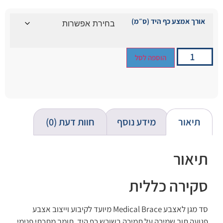
אורך אמצע כף היד (ס״מ)
הוספה לסל
תיאור
מידע נוסף
חוות דעת (0)
תיאור
סקירה כללית
סד מגן לאצבע Medical Brace מיועד לקיבוע וייצוב אצבע
פגועה תוך שמירה על תמיכה בשורש כף היד. תומך מתכתי פנימי,