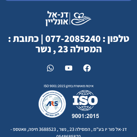
טלפון : 077-2085240 | כתובת :
המסילה 23 , נשר
איכות מאושרת בתקן ISO 9001:2015
דנ-אל פור יו בע"מ , המסילה 23 , נשר , 3688523 חיפה, וואטספ -
0548685870