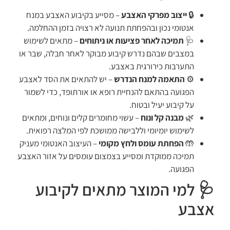
🔒
ייצוב מפרקי האצבע
– מסייע בקיבוע האצבע במנח
אנטומי נכון ובהפחתת תנועה לא רצויה בזמן ההחלמה.
🩺
תמיכה לאחר פציעות או ניתוחים
– מתאים לשימוש
במצבים שבהם נדרש קיבוע מבוקר לאחר חבלה, שבר או
התערבות כירורגית באצבע.
⚙️
התאמה למנח הנדרש
– יש להתאים את הסד לאצבע
הפגועה בהתאם להנחיית רופא או אורתופד, כדי לשמור
על קיבוע יעיל ובטוח.
🌿
מבנה קל ונוח
– עשוי מחומרים קלים ונוחים, ומתאים
לשימוש יומיומי וללבישה ממושכת לפי המלצה רפואית.
🤲
הפחתת עומס ולחץ מקומי
– העיצוב האנטומי מעניק
תמיכה ממוקדת ומסייע בצמצום עומסים על אזור האצבע
הפגועה.
🩺 למי המוצר מתאים לקיבוע
אצבע