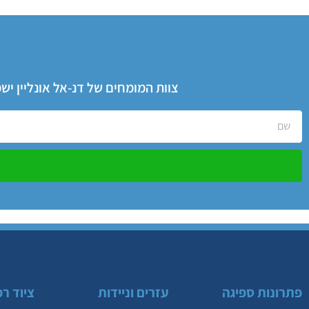
צוות המומחים של דנ-אל אונליין י
פתרונות ספיגה
עזרים וניידות
ציוד רפ