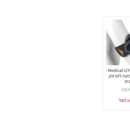
חבק טניס אלבו Medical
– רצועה למרפק
יס
129.
ה לסל