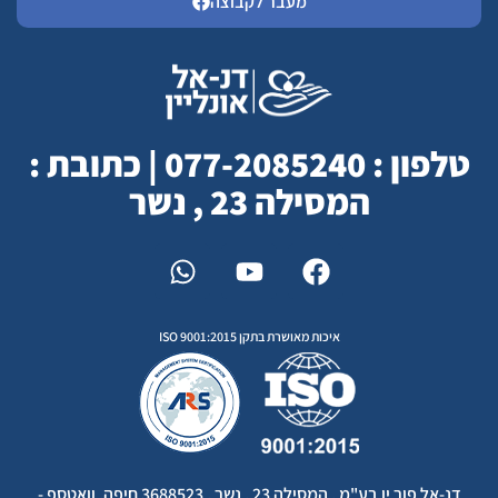
מעבר לקבוצה
טלפון : 077-2085240 | כתובת :
המסילה 23 , נשר
איכות מאושרת בתקן ISO 9001:2015
דנ-אל פור יו בע"מ , המסילה 23 , נשר , 3688523 חיפה, וואטספ -