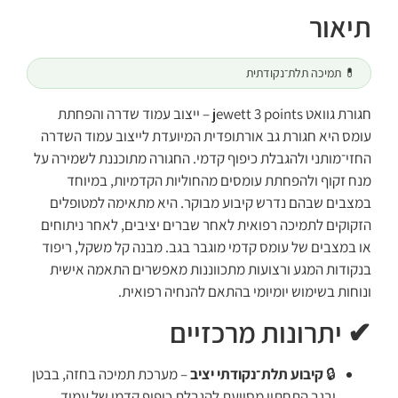
תיאור
💊 תמיכה תלת־נקודתית
חגורת גוואט jewett 3 points – ייצוב עמוד שדרה והפחתת
עומס היא חגורת גב אורתופדית המיועדת לייצוב עמוד השדרה
החזי־מותני ולהגבלת כיפוף קדמי. החגורה מתוכננת לשמירה על
מנח זקוף ולהפחתת עומסים מהחוליות הקדמיות, במיוחד
במצבים שבהם נדרש קיבוע מבוקר. היא מתאימה למטופלים
הזקוקים לתמיכה רפואית לאחר שברים יציבים, לאחר ניתוחים
או במצבים של עומס קדמי מוגבר בגב. מבנה קל משקל, ריפוד
בנקודות המגע ורצועות מתכווננות מאפשרים התאמה אישית
ונוחות בשימוש יומיומי בהתאם להנחיה רפואית.
✔ יתרונות מרכזיים
🔒
קיבוע תלת־נקודתי יציב
– מערכת תמיכה בחזה, בבטן
ובגב התחתון מסייעת להגבלת כיפוף קדמי של עמוד