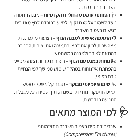
השדרה החזי־מותני.
🩺
הפחתת עומס מהחוליות הקדמיות
– מבנה החגורה
נועד לשמור על מנח זקוף ולסייע בהורדת לחץ מאזורים
רגישים בעמוד השדרה.
⚙️
התאמה אישית למבנה הגוף
– רצועות מתכווננות
מאפשרות לכוון את לחצי התמיכה ואת יציבות החגורה
בהתאם לצורך ולמבנה המשתמש.
🌬️
נוחות במגע עם הגוף
– ריפוד בנקודות המגע מסייע
בהפחתת אי־נוחות במהלך שימוש ממושך לפי הנחיית
גורם רפואי.
🏃
שימוש יומיומי מבוקר
– מבנה קל משקל מאפשר
תמיכה ותפקוד נוח יותר בשגרה, תוך שמירה על מגבלות
התנועה הנדרשות.
🩺 למי המוצר מתאים
שברים דחוסים בעמוד השדרה החזי־מותני
.
(Compression Fractures)