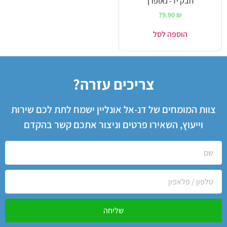
חבק יד- נאופרן
79.90
₪
הוספה לסל
צריכים עזרה?
צוות המומחים של דנ-אל אונליין ישמח לתת לכם שירות
וייעוץ, השאירו פרטים וניצור אתכם קשר בהקדם
שליחה