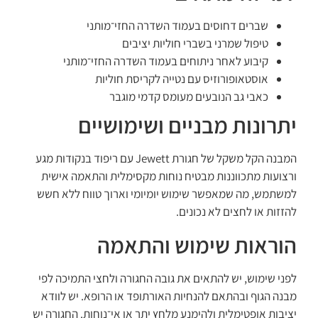
שברים דחוסים בעמוד השדרה החזי־מותני
טיפול שמרני בשברי חוליות יציבים
קיבוע לאחר ניתוחים בעמוד השדרה החזי־מותני
אוסטאופורוזיס עם נטייה לקריסת חוליות
כאבי גב הנובעים מעומס קדמי מוגבר
יתרונות מבניים ושימושיים
המבנה הקל משקל של חגורת Jewett עם ריפוד בנקודות מגע
ורצועות מתכווננות מבטיח נוחות מקסימלית והתאמה אישית
למשתמש, מה שמאפשר שימוש יומיומי וארוך טווח ללא חשש
להזזות או לחצים לא נכונים.
הוראות שימוש והתאמה
לפני שימוש, יש להתאים את גובה החגורה ולחצי התמיכה לפי
מבנה הגוף ובהתאם להנחיות האורתופד או הרופא. יש לוודא
יציבות אופטימלית ולהימנע מלחץ יתר או אי־נוחות. החגורה יש