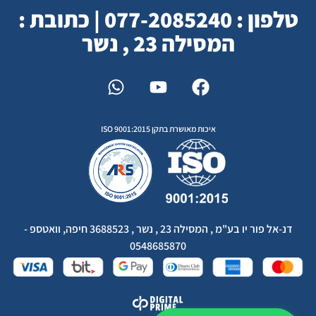
טלפון : 077-2085240 | כתובת :
המסילה 23 , נשר
איכות מאושרת בתקן ISO 9001:2015
דנ-אל פור יו בע"מ , המסילה 23 , נשר , 3688523 חיפה, וואטספ -
0548685870