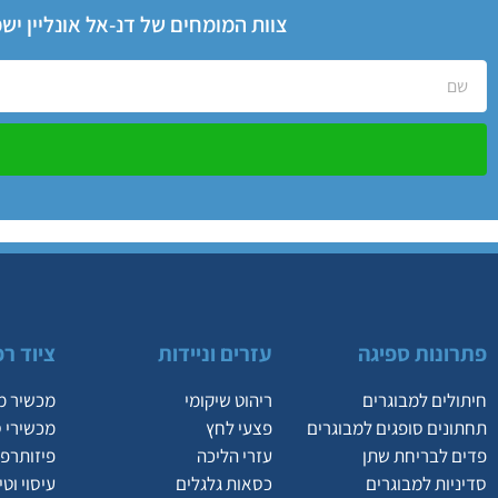
צוות המומחים של דנ-אל אונליין י
פתרונות ספיגה
עזרים וניידות
ציוד רפ
חיתולים למבוגרים
ריהוט שיקומי
מכשיר מ
תחתונים סופגים למבוגרים
פצעי לחץ
מכשירי 
פדים לבריחת שתן
עזרי הליכה
פיזותרפי
סדיניות למבוגרים
כסאות גלגלים
עיסוי וט