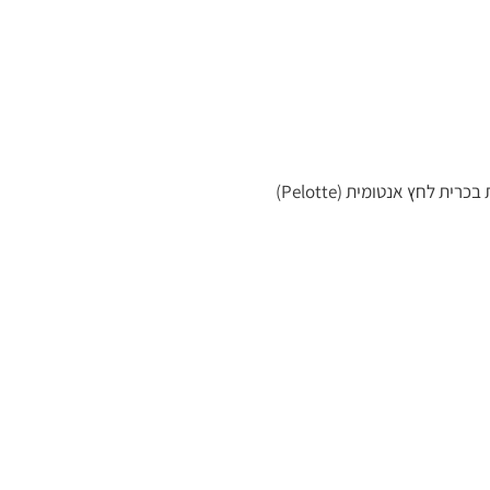
חגורת בקע מפשעתי צד אחד היא מוצר אורתופדי חד צדדי, מיועד להפעלת לחץ ממוקד באזור הבקע לתמיכה והפחתת אי-נוחות. החגורה מצוידת בכרית לחץ אנטומית (Pelotte)