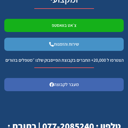
צ׳אט בוואסטפ
שירות והזמנות
הצטרפו ל 20,000+ החברים בקבוצת הפייסבוק שלנו ״מטפלים בהורים
מעבר לקבוצה
טלפון : 077-2085240 | כתובת :