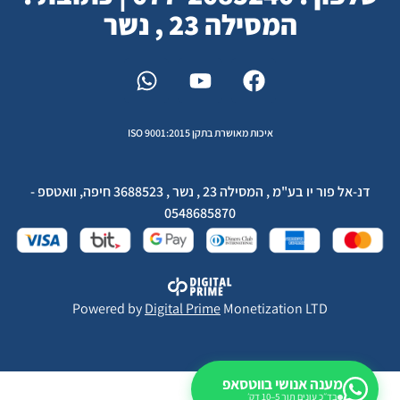
המסילה 23 , נשר
איכות מאושרת בתקן ISO 9001:2015
דנ-אל פור יו בע"מ , המסילה 23 , נשר , 3688523 חיפה, וואטספ -
0548685870
Powered by
Digital Prime
Monetization LTD
מענה אנושי בווטסאפ
בד״כ עונים תוך 5–10 דק׳