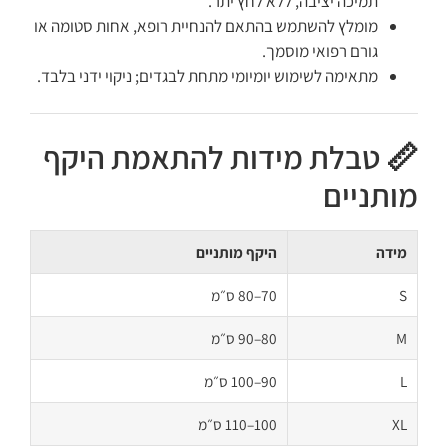
תמיכה יציבה, ללא לחץ יתר.
מומלץ להשתמש בהתאם להנחיית רופא, אחות סטומה או
גורם רפואי מוסמך.
מתאימה לשימוש יומיומי מתחת לבגדים; ניקוי ידני בלבד.
📏 טבלת מידות להתאמת היקף
מותניים
מידה
היקף מותניים
S
70–80 ס״מ
M
80–90 ס״מ
L
90–100 ס״מ
XL
100–110 ס״מ