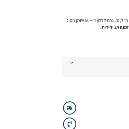
נוטרן 2.0 Nutren – מזון נוזלי מלא ומרוכז במיוחד עם 500 קלוריות ל־250 מ״ל, 20 גרם חלבון ו־50% שומן מסוג
2 יחידות.