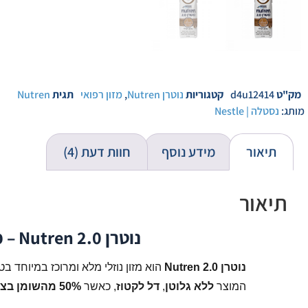
מק"ט
d4u12414
קטגוריות
נוטרן Nutren
,
מזון רפואי
תגית
Nutren
מותג:
נסטלה | Nestle
תיאור
מידע נוסף
חוות דעת (4)
תיאור
נוטרן 2.0 Nutren – מזון נוזלי מלא ומרוכז 500 קלוריות | 250 מ״ל
נוטרן 2.0 Nutren
הוא מזון נוזלי מלא ומרוכז במיוחד ב
המוצר
ללא גלוטן
,
דל לקטוז
, כאשר
50% מהשומן בצורת MCT