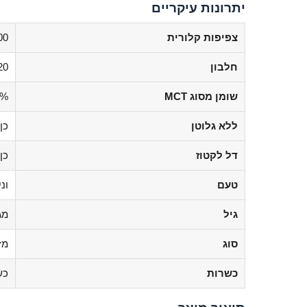
יתרונות עיקריים
צפיפות קלורית
500 קק״ל 
חלבון
20 גרם ליח
שומן מסוג MCT
50% מתכ
ללא גלוטן
כן
דל לקטוז
כן
טעם
וני
גיל
מגיל 
סוג
מז
כשרות
כש