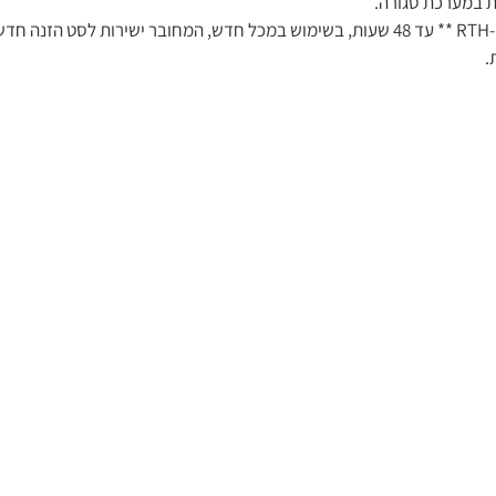
בשימוש במערכת להזנה אנטרלית סגורה ניתן לתלות את מכל ה-RTH ** עד 48 שעות, בשימוש במכל חדש, המח