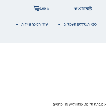
אזור אישי
0.00
₪
כסאות גלגלים חשמליים
עזרי הליכה וניידות
אוסמולייט HN הינו מזון ייעודי המיועד לחולים בסיכון לתת תזונה או הנמצאים בתת תזונה. אוסמולייט HN מתאים