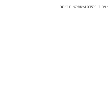
ובר ישירות לסט הזנה חדש ויחיד. במידה ומשתמשים ביותר