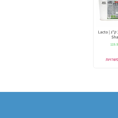
לקטו-שייק 1 ק”ג | Lacto
Sh
119.
שרויות