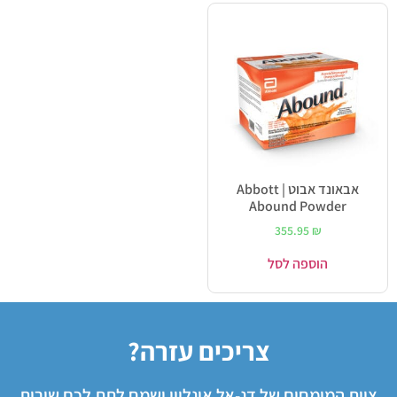
אבאונד אבוט | Abbott
Abound Powder
355.95
₪
הוספה לסל
צריכים עזרה?
צוות המומחים של דנ-אל אונליין ישמח לתת לכם שירות