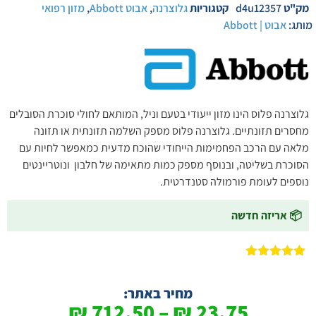
מק"ט
d4u12357
קטגוריות
גלוצרנה
,
אבוט Abbott
,
מזון רפואי
מותג:
אבוט | Abbott
גלוצרנה פלוס הינו מזון ייעודי בטעם וניל, המותאם לחולי סוכרת הסובלים
מחסרים תזונתיים. גלוצרנה פלוס מספק השלמה תזונתית או תזונה
מלאה עם הרכב הפחמימות הייחודי שהוכח מדעית כמאפשר לחיות עם
הסוכרת בשליטה, ובנוסף מספק כמות מתאימה של חלבון ונוטריינטים
נוספים לעומת פורמולה סטנדרטית.
📦 אריזה חדשה
2
מדורגים
5.00
מתוך 5
מבוסס על
מחיר באתר:
דירוגים של
₪
712.50
–
₪
23.75
לקוחות