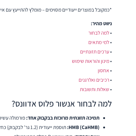
*כמקובל במוצרים ייעודיים מסוימים – מומלץ להתייעץ עם א
ניווט מהיר:
•
למה לבחור
•
למי מתאים
•
ערכים תזונתיים
•
מינון והוראות שימוש
•
אחסון
•
רכיבים ואלרגנים
•
שאלות ותשובות
למה לבחור אנשור פלוס אדוונס?
תמיכה תזונתית מרוכזת בבקבוק אחד:
פורמולה עשירה
HMB (CaHMB):
תוספת ייעודית (1.2 גר' לבקבוק) כחלק ממענה תזונתי למבוגרים הזקוקים לתמיכה במסת שריר ובכוח שריר.