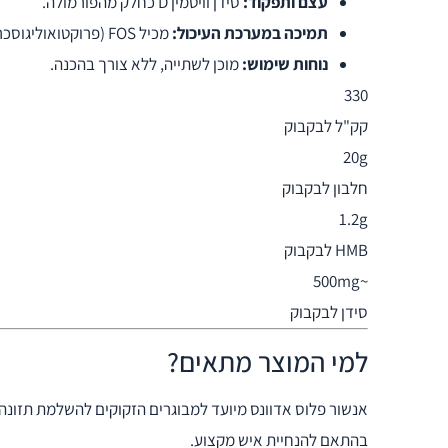
עצם ותפקוד:
סידן וויטמין D כחלק מהפורמולה.
תמיכה במערכת העיכול:
מכיל FOS (פרוקטואוליגוסכרידים).
נוחות שימוש:
מוכן לשתייה, ללא צורך בהכנה.
330
קק"ל לבקבוק
20g
חלבון לבקבוק
1.2g
HMB לבקבוק
~500mg
סידן לבקבוק
למי המוצר מתאים?
אנשור פלוס אדוונס מיועד למבוגרים הזקוקים להשלמת תזונה 
בהתאם להנחיית איש מקצוע.