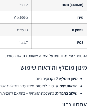
HMB (CaHMB)
1.2 גר'
סידן
כ-500 מ"ג
ויטמין D
13 מק"ג
FOS
1.7 גר'
הנתונים לעיל מבוססים על המידע שסופק בתיאור המוצר.
מינון מומלץ והוראות שימוש
מינון מומלץ:
2 בקבוקים ביום.
הוראות שימוש:
מוכן לשימוש. יש לנער היטב לפני השתי
שילוב בתפריט:
כהשלמה תזונתית – בהתאם לתכנית תז
אחסון נכון