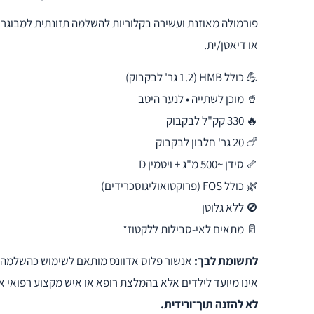
פורמולה מאוזנת ועשירה בקלוריות להשלמה תזונתית למבוגרי
או דיאטן/ית.
💪 כולל HMB (1.2 גר' לבקבוק)
🥤 מוכן לשתייה • לנער היטב
🔥 330 קק"ל לבקבוק
🍗 20 גר' חלבון לבקבוק
🦴 סידן ~500 מ"ג + ויטמין D
🌿 כולל FOS (פרוקטואוליגוסכרידים)
🚫 ללא גלוטן
🥛 מתאים לאי-סבילות ללקטוז*
לתשומת לבך:
אנשור פלוס אדוונס מותאם לשימוש כהשלמה תז
אינו מיועד לילדים אלא בהמלצת רופא או איש מקצוע רפואי אח
לא להזנה תוך־ורידית.