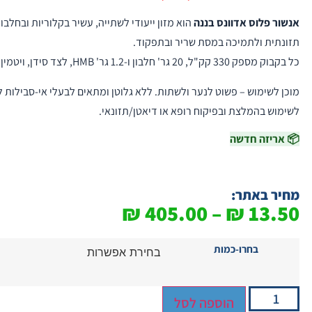
אנשור פלוס אדוונס בננה
הוא מזון ייעודי לשתייה, עשיר בקלוריות ובחלב
תזונתית ולתמיכה במסת שריר ובתפקוד.
כל בקבוק מספק 330 קק"ל, 20 גר' חלבון ו-1.2 גר' HMB, לצד סידן, ויטמין D ו-FOS.
מוכן לשימוש – פשוט לנער ולשתות. ללא גלוטן ומתאים לבעלי אי-סבילות ל
לשימוש בהמלצת ובפיקוח רופא או דיאטן/תזונאי.
📦 אריזה חדשה
מחיר באתר:
₪
405.00
–
₪
13.50
בחרו-כמות
הוספה לסל