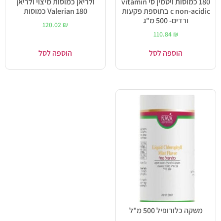
180 כמוסות ויטמין סי vitamin
ולריאן כמוסות מיצוי ולריאן
c non-acidic בתוספת פקעות
Valerian 180 כמוסות
ורדים- 500 מ"ג
120.02
₪
110.84
₪
הוספה לסל
הוספה לסל
משקה כלורופיל 500 מ"ל