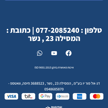
טלפון : 077-2085240 | כתובת :
המסילה 23 , נשר
איכות מאושרת בתקן ISO 9001:2015
דנ-אל פור יו בע"מ , המסילה 23 , נשר , 3688523 חיפה, וואטספ -
0548685870