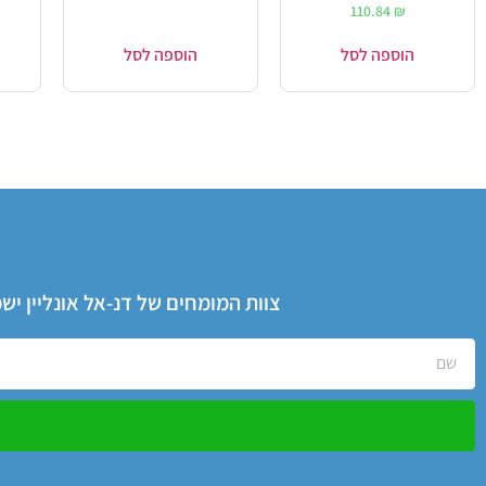
110.84
₪
הוספה לסל
הוספה לסל
צוות המומחים של דנ-אל אונליין י