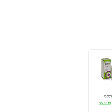
מלקס
55.00
₪