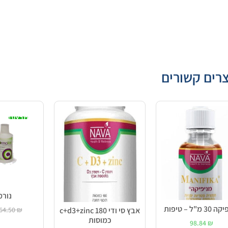
רים קשורים
מבצע!
נור
3 מ"ל – טיפות
64.50
₪
אבץ סי ודי c+d3+zinc 180
כמוסות
98.84
₪