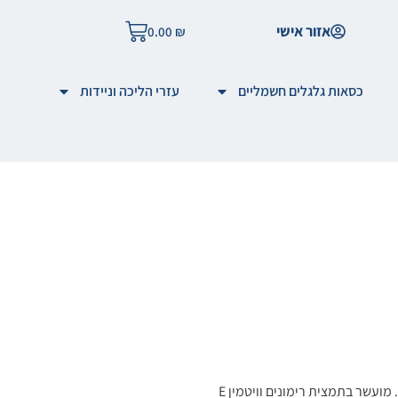
אזור אישי
0.00
₪
כסאות גלגלים חשמליים
עזרי הליכה וניידות
קרם רב שימושי רימונים, המכיל 500 מ"ל, מעניק טיפוח עמוק לפנים ולגוף. מועשר בתמצית רימונים וויטמין E