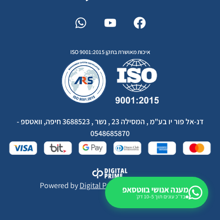
איכות מאושרת בתקן ISO 9001:2015
דנ-אל פור יו בע"מ , המסילה 23 , נשר , 3688523 חיפה, וואטספ -
0548685870
Powered by
Digital Prime
Monetization LTD
מענה אנושי בווטסאפ
בד״כ עונים תוך 5–10 דק׳