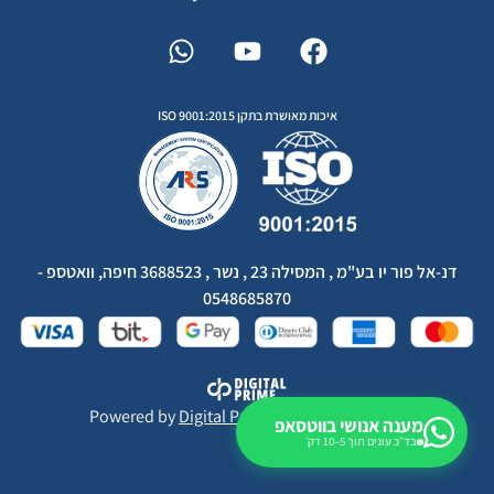
איכות מאושרת בתקן ISO 9001:2015
דנ-אל פור יו בע"מ , המסילה 23 , נשר , 3688523 חיפה, וואטספ -
0548685870
Powered by
Digital Prime
Monetization LTD
מענה אנושי בווטסאפ
בד״כ עונים תוך 5–10 דק׳