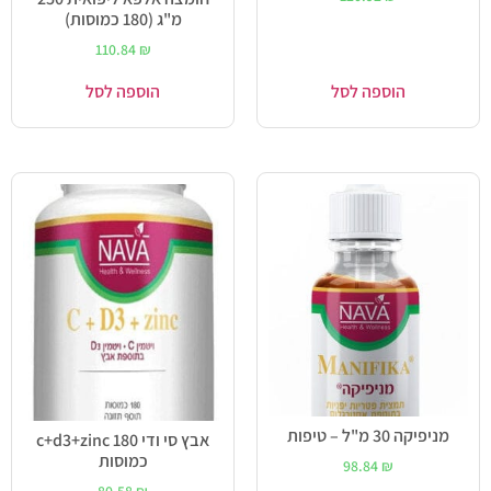
מ"ג (180 כמוסות)
110.84
₪
הוספה לסל
הוספה לסל
מניפיקה 30 מ"ל – טיפות
אבץ סי ודי c+d3+zinc 180
כמוסות
98.84
₪
80.58
₪