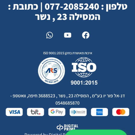
טלפון : 077-2085240 | כתובת :
המסילה 23 , נשר
איכות מאושרת בתקן ISO 9001:2015
דנ-אל פור יו בע"מ , המסילה 23 , נשר , 3688523 חיפה, וואטספ -
0548685870
Powered by
Digital Prime
Monetization LTD