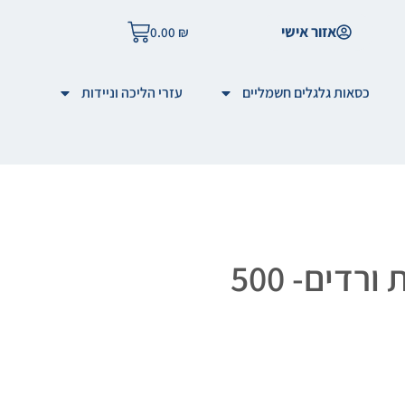
אזור אישי
0.00
₪
כסאות גלגלים חשמליים
עזרי הליכה וניידות
180 כמוסות ויטמין סי vitamin c non-acidic בתוספת פקעות ורדים- 500