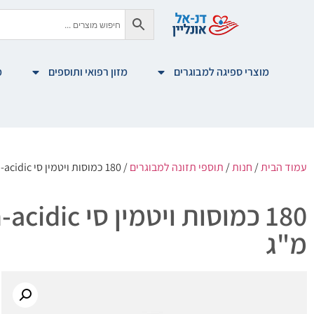
מוצרי ספיגה למבוגרים
מזון רפואי ותוספים
מ
עמוד הבית
/
חנות
/
תוספי תזונה למבוגרים
/ 180 כמוסות ויטמין סי vitamin c non-acidic בתוספת פקעות ורדים- 500 מ"ג
מ"ג