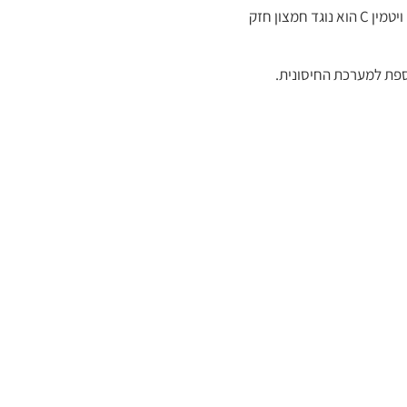
המוצר מכיל 180 כמוסות של ויטמין C בצורת קלציום אסקורבט, המספקת פתרון אידיאלי למי שזקוק לויטמין C אך רוצה להימנע מחומציות בקיבה. ויטמין C הוא נוגד חמצון חזק