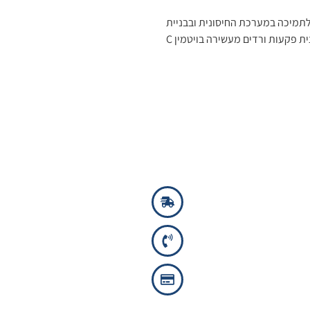
 אסקורבט, אידיאלי לתמיכה במערכת החיסונית ובבניית
רקמות קולגן, תוך שמירה על רמת חומציות נמוכה. נוסף לכך, הוספת תמצית פקעות ורדים מעשירה בויטמין C