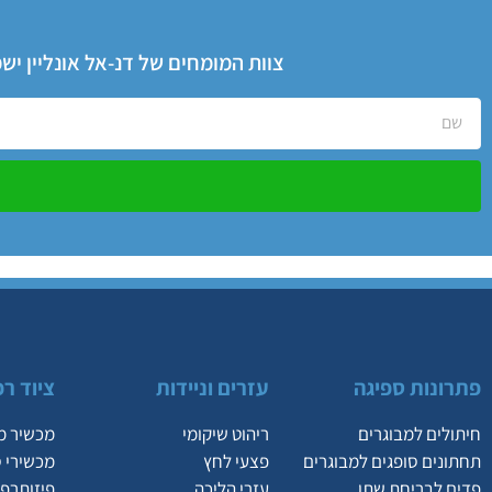
צוות המומחים של דנ-אל אונליין י
פתרונות ספיגה
עזרים וניידות
ציוד רפ
חיתולים למבוגרים
ריהוט שיקומי
מכשיר מ
תחתונים סופגים למבוגרים
פצעי לחץ
מכשירי 
פדים לבריחת שתן
עזרי הליכה
פיזותרפי