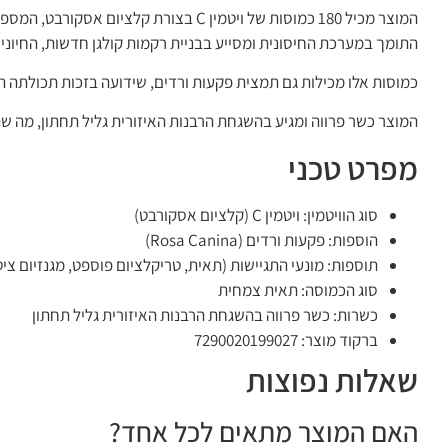
התומך במערכת החיסונית ומסייע בבניית רקמות קולגן חדשות, החיוניו
כמוסות אלו מכילות גם תמצית פקעות ורדים, שידועה בזכות תכולתה הגבוהה של ויטמין C הטבעי, המגבירה את אפקט הוויטמין ומספקת 
המוצר כשר פרווה ומגיע בהשגחת הרבנות האיזורית גליל תחתון, מה 
מפרט טכני
סוג הוויטמין: ויטמין C (קלציום אסקורבט)
הוספות: פקעות ורדים (Rosa Canina)
תוספות: מונעי התגיישות (תאית, טריקלציום פוספט, מגנזיום צי
סוג הכמוסה: תאית צמחית
כשרות: כשר פרווה בהשגחת הרבנות האיזורית גליל תחתון
ברקוד מוצר: 7290020199027
שאלות נפוצות
האם המוצר מתאים לכל אחד?