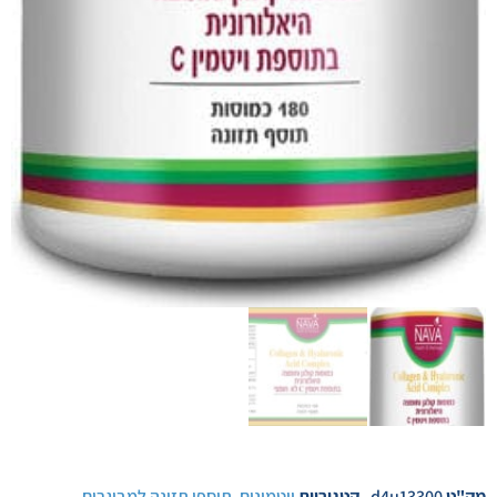
מק"ט
d4u13300
קטגוריות
ויטמינים
,
תוספי תזונה למבוגרים