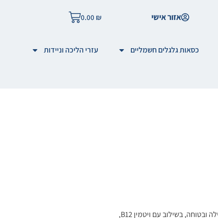
אזור אישי
0.00
₪
כסאות גלגלים חשמליים
עזרי הליכה וניידות
ברזל עדין ביסגליצינאט הוא תוסף תזונתי מתקדם המספק ברזל בצורה יעילה ובטוחה, בשילוב עם ויטמין B12,