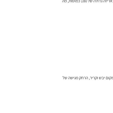
פולאט וויטמין C בצורת חומצה איסקורבית, שילוב שמסייע לספיגה אופטימלית של הברזל ותמיכה בתהליכים ביולוגיים חיוניים בגוף. המוצר מגיע באריזה גדולה של 180 כמוסות, מה
קום יבש וקריר, הרחק מגישה של