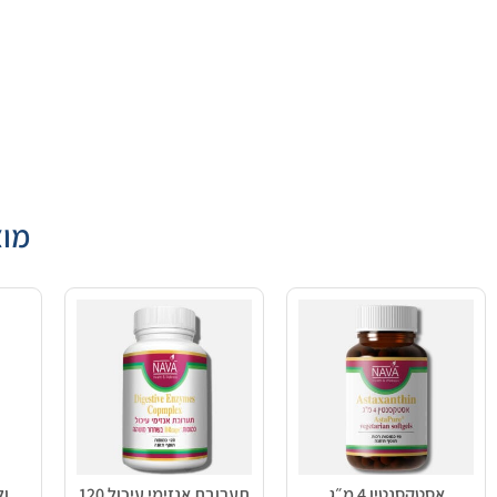
מוצ
אסטקסנטין 4 מ״ג
תערובת אנזימי עיכול 120
ול