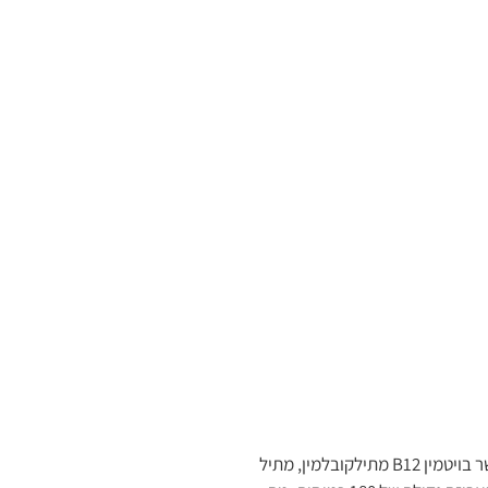
ברזל עדין ביסגליצינאט הוא תוסף תזונתי המכיל פורמולה עשירה ומתקדמת, המספקת את הברזל הדרוש לגוף בצורה יעילה ובטוחה. התוסף מועשר בויטמין B12 מתילקובלמין, מתיל