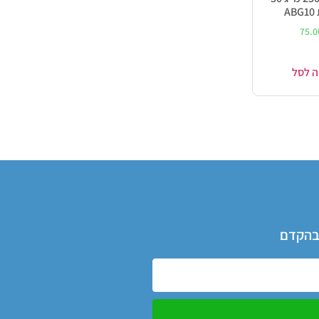
A
75.
ה לסל
 בהקדם