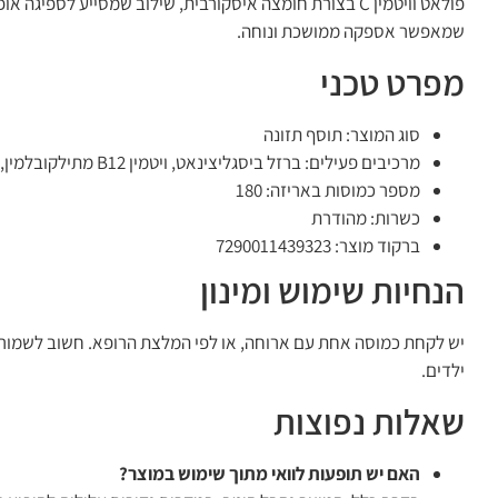
שמאפשר אספקה ממושכת ונוחה.
מפרט טכני
סוג המוצר: תוסף תזונה
מרכיבים פעילים: ברזל ביסגליצינאט, ויטמין B12 מתילקובלמין, מתיל פולאט, ויטמין C (חומצה איסקורבית)
מספר כמוסות באריזה: 180
כשרות: מהודרת
ברקוד מוצר: 7290011439323
הנחיות שימוש ומינון
יש לקחת כמוסה אחת עם ארוחה, או לפי המלצת הרופא. חשוב לשמור ע
ילדים.
שאלות נפוצות
האם יש תופעות לוואי מתוך שימוש במוצר?