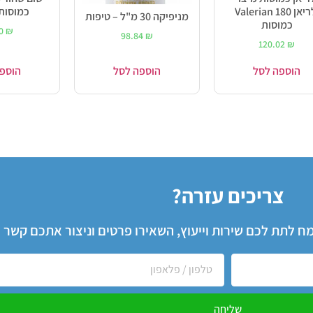
ולריאן Valerian 180
כמוסות BG10
מניפיקה 30 מ"ל – טיפות
כמוסות
00
₪
98.84
₪
120.02
₪
הוספה לסל
הוספה לסל
הוספ
צריכים עזרה?
שמח לתת לכם שירות וייעוץ, השאירו פרטים וניצור אתכם קשר
שליחה