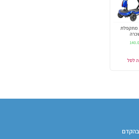
ת מתקפלת
כרה
140.
ה לסל
 בהקדם