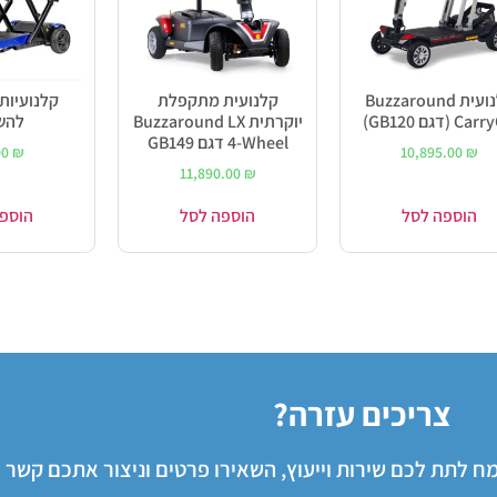
קלנועית Buzzaround
קלנועית מתקפלת
קלנועיו
C (דגם GB120)
יוקרתית Buzzaround LX
להש
4-Wheel דגם GB149
00
₪
10,895.00
₪
11,890.00
₪
הוספה לסל
הוספה לסל
הוספ
צריכים עזרה?
שמח לתת לכם שירות וייעוץ, השאירו פרטים וניצור אתכם קשר