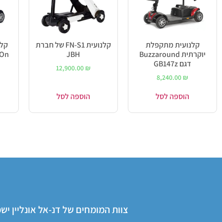
קלנועית מתקפלת
קלנועית FN-S1 של חברת
יוקרתית Buzzaround
JBH
arryOn
דגם GB147z
12,900.00
₪
8,240.00
₪
הוספה לסל
הוספה לסל
צוות המומחים של דנ-אל אונליין י