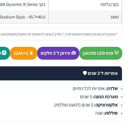
בקר/בלימה
בקר 50A Dynamic R-Series | בלמים אלקטרו-מכניים
מושב
Stadium Style – 45.7×40.6 ס״מ (סטנדרטי) | 50.8×45.7 ס״מ (אופציונלי) | ריפוד ויניל שחו
* טווח נבדק בסביבת משקל משתמש של כ־90.7 ק״ג ועשוי להשתנות לפי משקל/משטח/תוואי.
💡 פנס LED מתכוונן
🧰 פירוק ל־5 חלקים
🔋 2×22Ah
🛞 קפיצים Comfort Spring
אחריות ל־3 שנים 🛡️
שלדה:
אחריות לכל החיים
מערכת הנעה:
3 שנים
אלקטרוניקה:
3 שנים (למעט סוללות)
סוללות:
שנה