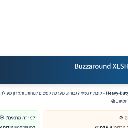
ם ⚙️
למי זה מתאים? 🎯
 מרבית:
6.4 קמ״ש
למי שמחפש
ניידות א