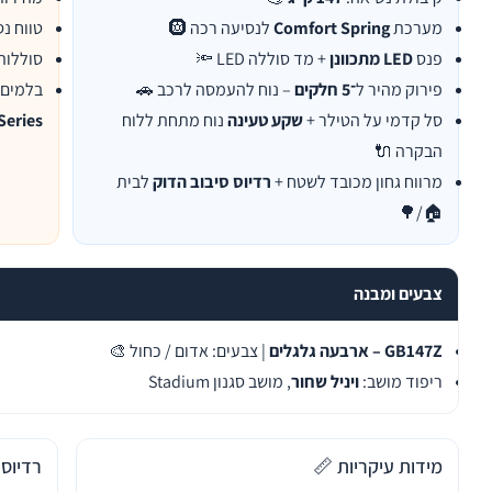
מערכת
Comfort Spring
לנסיעה רכה 🛞
טווח נ
פנס
LED מתכוונן
+ מד סוללה LED 🔦
סוללות
פירוק מהיר ל
־5 חלקים
– נוח להעמסה לרכב 🚗
בלמים 
סל קדמי על הטילר +
שקע טעינה
נוח מתחת ללוח
Series
הבקרה 🔌
מרווח גחון מכובד לשטח +
רדיוס סיבוב הדוק
לבית
🏠/🌳
צבעים ומבנה
GB147Z – ארבעה גלגלים
| צבעים: אדום / כחול 🎨
ריפוד מושב:
ויניל שחור
, מושב סגנון Stadium
מידות עיקריות 📏
רדיוס 