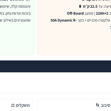
סיעה: עד
22.5 ק״מ
🔋
והעמסה קלה, שימוש
:
2×22Ah
| מטען:
Off-Board
בזכות מרווח גחון. ב
אלקטרו-מכניים + בקר
50A Dynamic R-
שמעוניינים בשילוב ש
סיבוב 🌀
משקלים ⚖️