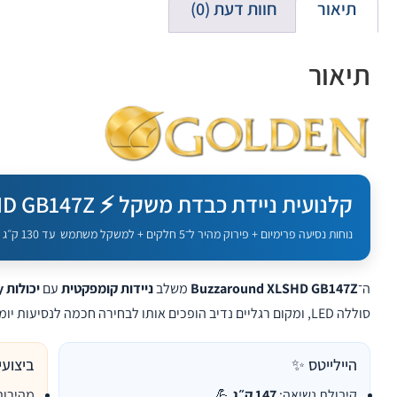
תיאור
חוות דעת (0)
תיאור
קלנועית ניידת כבדת משקל ⚡ Buzzaround XLSHD GB147Z
נוחות נסיעה פרימיום + פירוק מהיר ל־5 חלקים + למשקל משתמש עד 130 ק״ג
ה־
Buzzaround XLSHD GB147Z
משלב
ניידות קומפקטית
עם
יכולות Heavy-Duty
סוללה LED, ומקום רגליים נדיב הופכים אותו לבחירה חכמה לנסיעות יומיומיות. 🚀
היילייטס ✨
ביצועי
קיבולת נשיאה:
147 ק״ג
💪
מהירות