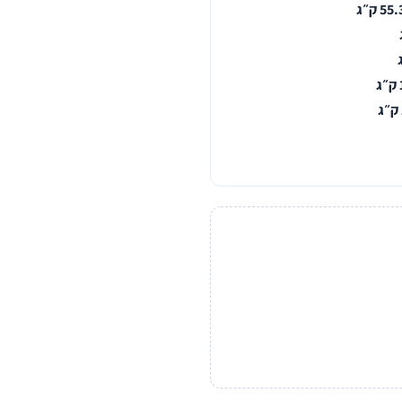
55 ק״ג