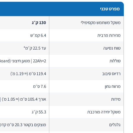
מפרט טכני
משקל משתמש מקסימילי
130 ק״ג
מהירות מרבית
6.4 קמ״ש
טווח נסיעה
עד 22.5 ק״מ*
סוללות
2×22Ah | מטען חיצוני (Off-Board)
רדיוס סיבוב
119.4 ס״מ (≈ 1.19 מ׳)
מרווח גחון
7.6 ס״מ
מידות
אורך 105.4 ס״מ (≈ 1.05 מ׳) | רוחב 54.6 ס״מ
משקל יחידה מורכבת
55.3 ק״ג
גלגלים
מוצקים בקוטר 20.3 ס״מ קדמי/אחורי + גלגלי Anti-Tip אחוריים 5.1 ס״מ