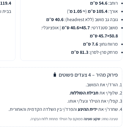
רוחב:
54.6 ס״מ
119.4 ס״מ
אורך:
105.4 ס״מ
(≈
1.05 מ׳
)
בבית ו
גובה גב מושב (ללא headrest):
40.6 ס״מ
מושב סטנדרטי:
45.7×40.6 ס״מ
| אופציונלי:
50.8×45.7 ס״מ
מרווח גחון:
7.6 ס״מ
מרחק סרן-לסרן:
81.3 ס״מ
פירוק מהיר – 4 צעדים פשוטים 🧳
הורד/י את המושב.
שלוף/י את
חבילת הסוללות
.
קפל/י את הטילר ונעל/י אותו.
שחרר/י את
ידית ההינע
והפרד/י בין השלדה הקדמית והאחורית.
טעינה נוחה:
שקע טעינה
ממוקם על הטילר מתחת ללוח הבקרה.