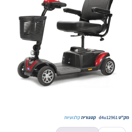
מק"ט
d4u12961
קטגוריה
קלנועיות