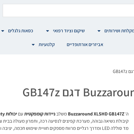
קלחת ושירותים
שיקום וציוד רפואי
כסאות גלגלים
אביזרים אורתופדיים
קלנועיות
ה־
Buzzaround XLSHD GB147Z
משלב
ניידות קומפקטית
עם
יכולות Heavy-Duty
קיבולת נשיאה גבוהה, מערכת קפיצים לנסיעה רכה, ותמרון מעולה בבית וב
מד סוללה LED ומדרך רגליים מרווח מספקים חוויית שימוש חכמה, יציבה ונעימה לאורך כל היום. 🚀