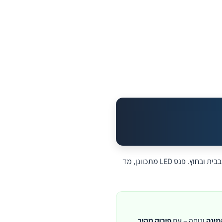
– קיבולת נשיאה גבוהה, מערכת קפיצים לנוחות, ותמרון מעולה בבית ובחוץ. פנס LED מתכוונן, מד
מינה
ונוחה – עם
פירוק מהיר